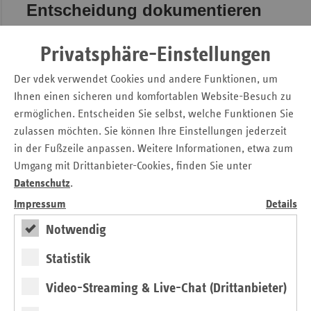
Entscheidung dokumentieren
und Angehörige entlasten
Privatsphäre-Einstellungen
Rebecca Zeljar, Leiterin der vdek-Landesvertretung
Der vdek verwendet Cookies und andere Funktionen, um
Brandenburg, erklärt: „Sich mit dem Thema
Ihnen einen sicheren und komfortablen Website-Besuch zu
Organspende auseinanderzusetzen, fällt vielen
ermöglichen. Entscheiden Sie selbst, welche Funktionen Sie
Menschen schwer. Umso wichtiger ist es, eine
persönliche Entscheidung bewusst zu treffen und
zulassen möchten. Sie können Ihre Einstellungen jederzeit
diese festzuhalten – unabhängig davon, wie sie
in der Fußzeile anpassen. Weitere Informationen, etwa zum
ausfällt. Eine dokumentierte Entscheidung schafft
Umgang mit Drittanbieter-Cookies, finden Sie unter
Klarheit und entlastet Angehörige in einer emotional
Datenschutz
.
belastenden Situation.“
Impressum
Details
Notwendig
Weiterhin hoher Bedarf an
Spenderorganen
Statistik
Trotz intensiver Aufklärungsarbeit bleibt der Bedarf
Video-Streaming & Live-Chat (Drittanbieter)
an Spenderorganen hoch. Ende 2024 standen