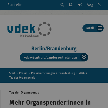
Suche
Seite
RSS
Startseite
Feed
einblenden
Drucken
abonni
Schrift
/
ausblenden
der
Menü
Seite
ändern
Berlin/Brandenburg
vdek-Zentrale/Landesvertretungen
Verband
der
Ersatzka
Start
Presse
Pressemitteilungen
Brandenburg
2026
Tag der Organspende
Tag der Organspende
Bun
Mehr Organspender:innen in