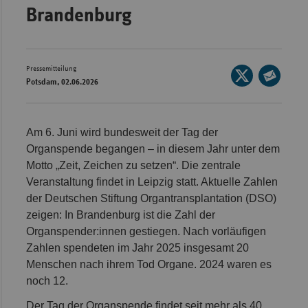
Brandenburg
Wür
Bay
Ber
Pressemitteilung
Seite
Potsdam, 02.06.2026
auf
Bre
Seite
X
per
Ha
teilen
E-
Am 6. Juni wird bundesweit der Tag der
Hes
Mail
Organspende begangen – in diesem Jahr unter dem
teilen
Mec
Motto „Zeit, Zeichen zu setzen“. Die zentrale
Vo
Veranstaltung findet in Leipzig statt. Aktuelle Zahlen
der Deutschen Stiftung Organtransplantation (DSO)
Nie
zeigen: In Brandenburg ist die Zahl der
Nor
Organspender:innen gestiegen. Nach vorläufigen
Wes
Zahlen spendeten im Jahr 2025 insgesamt 20
Menschen nach ihrem Tod Organe. 2024 waren es
Rhe
noch 12.
Saa
Der Tag der Organspende findet seit mehr als 40