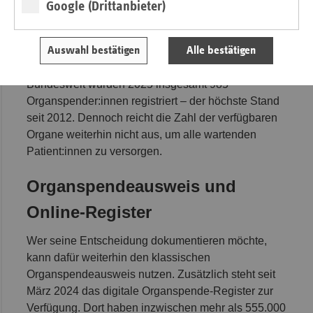
Google (Drittanbieter)
bundesweit mehr als 8.500 Menschen auf der
Warteliste für ein lebensrettendes Organ. 679
Patient:innen starben, bevor ihnen geholfen werden
Auswahl bestätigen
Alle bestätigen
konnte.
Bundesweit wurden 2025 insgesamt 985
Organspender:innen registriert – der höchste Stand
seit 2012. Dennoch reicht die Zahl der verfügbaren
Organe weiterhin nicht aus, um alle wartenden
Patient:innen zu versorgen.
Organspendeausweis und
Online-Register
Wer seine Entscheidung dokumentieren möchte,
kann dafür weiterhin den klassischen
Organspendeausweis nutzen. Zusätzlich steht seit
März 2024 das digitale Organspende-Register zur
Verfügung. Dort haben inzwischen mehr als 555.000