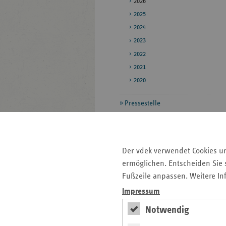
2026
2025
2024
2023
2022
2021
2020
Pressestelle
Bildarchiv
Veröffentlichungen
Der vdek verwendet Cookies u
ermöglichen. Entscheiden Sie s
Seitenleiste
Auf einen Blick
Fußzeile anpassen. Weitere In
mit
Impressum
Pressemitteilungen
weiteren
Notwendig
Informationen
Veranstaltungen
Veröffentlichungen