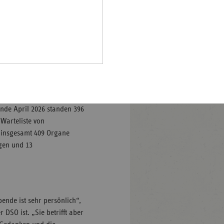
Pfalz
nde
rland
hsen
r Deutschen Stiftung
penderinnen und Spendern
hsen-
tlich gestiegen: 2024 waren
halt
en sind in dieser Statistik
leswig-
lstein
Ende April 2026 standen 396
ringen
Warteliste von
n insgesamt 409 Organe
ngen und 13
nde ist sehr persönlich“,
 DSO ist. „Sie betrifft aber