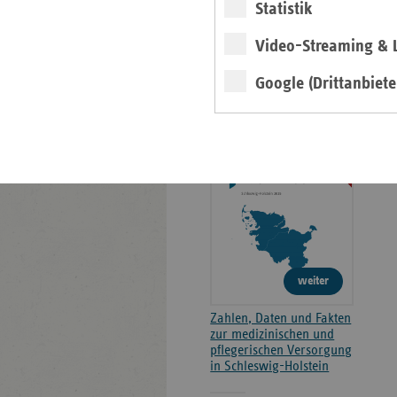
Statistik
Kontakt und Anfahrt
Video-Streaming & L
Google (Drittanbiete
Faktenpapier 2026
2026
weiter
Zahlen, Daten und Fakten
zur medizinischen und
pflegerischen Versorgung
in Schleswig-Holstein