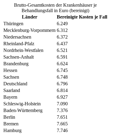
Brutto-Gesamtkosten der Krankenhäuser je
Behandlungsfall in Euro (bereinigt)
Länder
Bereinigte Kosten je Fall
Thüringen
6.249
Mecklenburg-Vorpommern
6.312
Niedersachsen
6.372
Rheinland-Pfalz
6.437
Nordrhein-Westfalen
6.521
Sachsen-Anhalt
6.591
Brandenburg
6.624
Hessen
6.745
Sachsen
6.748
Deutschland
6.796
Saarland
6.814
Bayern
6.927
Schleswig-Holstein
7.090
Baden-Württemberg
7.376
Berlin
7.651
Bremen
7.665
Hamburg
7.746