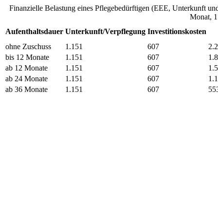
Finanzielle Belastung eines Pflegebedürftigen (EEE, Unterkunft und
Monat, 1
Aufenthaltsdauer
Unterkunft/Verpflegung
Investitionskosten
ohne Zuschuss
1.151
607
2.
bis 12 Monate
1.151
607
1.
ab 12 Monate
1.151
607
1.
ab 24 Monate
1.151
607
1.
ab 36 Monate
1.151
607
55