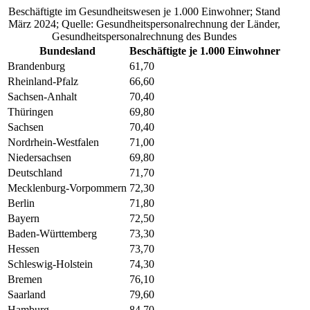
Beschäftigte im Gesundheitswesen je 1.000 Einwohner; Stand
März 2024; Quelle: Gesundheitspersonalrechnung der Länder,
Gesundheitspersonalrechnung des Bundes
Bundesland
Beschäftigte je 1.000 Einwohner
Brandenburg
61,70
Rheinland-Pfalz
66,60
Sachsen-Anhalt
70,40
Thüringen
69,80
Sachsen
70,40
Nordrhein-Westfalen
71,00
Niedersachsen
69,80
Deutschland
71,70
Mecklenburg-Vorpommern
72,30
Berlin
71,80
Bayern
72,50
Baden-Württemberg
73,30
Hessen
73,70
Schleswig-Holstein
74,30
Bremen
76,10
Saarland
79,60
Hamburg
84,70