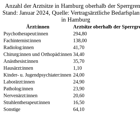
Anzahl der Arztsitze in Hamburg oberhalb der Sperrgren
Stand: Januar 2024, Quelle: Vertragsärztliche Bedarfspla
in Hamburg
Ärzt:innen
Arztsitze oberhalb der Sperrgr
Psychotherapeut:innen
294,80
Fachinternist:innen
138,00
Radiolog:innen
41,70
Chirurg:innen und Orthopäd:innen
34,40
Anästhesist:innen
35,70
Hausärzt:innen
1,10
Kinder- u. Jugendpsychiater:innen
24,00
Laborärzt:innen
24,90
Patholog:innen
23,90
Nervenärzt:innen
20,60
Strahlentherapeut:innen
16,50
Sonstige
64,10