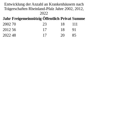
Entwicklung der Anzahl an Krankenhäusern nach
Trägerschaften Rheinland-Pfalz Jahre 2002, 2012,
2022
Jahr
Freigemeinnützig
Öffentlich
Privat
Summe
2002
70
23
18
111
2012
56
17
18
91
2022
48
17
20
85