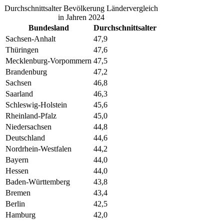
Durchschnittsalter Bevölkerung Ländervergleich
in Jahren 2024
Bundesland
Durchschnittsalter
Sachsen-Anhalt
47,9
Thüringen
47,6
Mecklenburg-Vorpommern
47,5
Brandenburg
47,2
Sachsen
46,8
Saarland
46,3
Schleswig-Holstein
45,6
Rheinland-Pfalz
45,0
Niedersachsen
44,8
Deutschland
44,6
Nordrhein-Westfalen
44,2
Bayern
44,0
Hessen
44,0
Baden-Württemberg
43,8
Bremen
43,4
Berlin
42,5
Hamburg
42,0