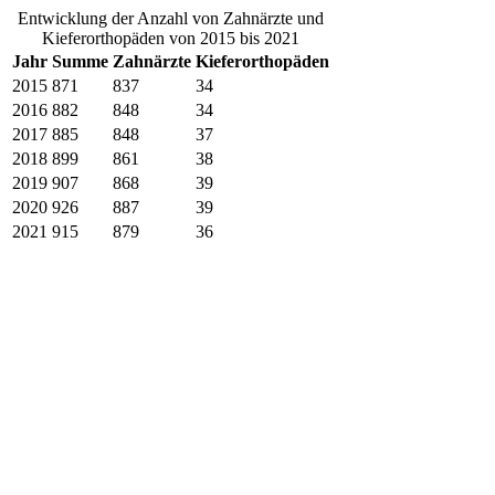
Entwicklung der Anzahl von Zahnärzte und
Kieferorthopäden von 2015 bis 2021
Jahr
Summe
Zahnärzte
Kieferorthopäden
2015
871
837
34
2016
882
848
34
2017
885
848
37
2018
899
861
38
2019
907
868
39
2020
926
887
39
2021
915
879
36