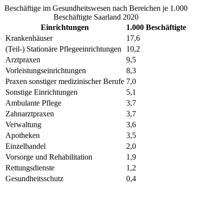
Beschäftige im Gesundheitswesen nach Bereichen je 1.000
Beschäftigte Saarland 2020
Einrichtungen
1.000 Beschäftigte
Krankenhäuser
17,6
(Teil-) Stationäre Pflegeeinrichtungen
10,2
Arztpraxen
9,5
Vorleistungseinrichtungen
8,3
Praxen sonstiger medizinischer Berufe
7,0
Sonstige Einrichtungen
5,1
Ambulante Pflege
3,7
Zahnarztpraxen
3,7
Verwaltung
3,6
Apotheken
3,5
Einzelhandel
2,0
Vorsorge und Rehabilitation
1,9
Rettungsdienste
1,2
Gesundheitsschutz
0,4