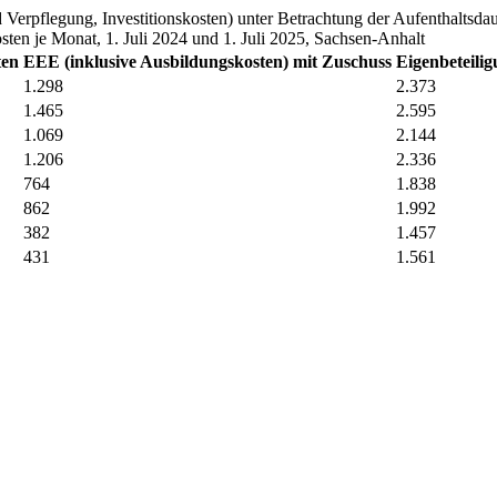
 Verpflegung, Investitionskosten) unter Betrachtung der Aufenthaltsda
ten je Monat, 1. Juli 2024 und 1. Juli 2025, Sachsen-Anhalt
ten
EEE (inklusive Ausbildungskosten) mit Zuschuss
Eigenbeteili
1.298
2.373
1.465
2.595
1.069
2.144
1.206
2.336
764
1.838
862
1.992
382
1.457
431
1.561