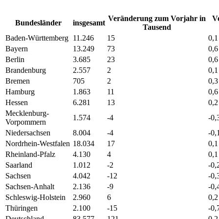
Veränderung zum Vorjahr in
V
Bundesländer
insgesamt
Tausend
Baden-Württemberg
11.246
15
0,1
Bayern
13.249
73
0,6
Berlin
3.685
23
0,6
Brandenburg
2.557
2
0,1
Bremen
705
2
0,3
Hamburg
1.863
11
0,6
Hessen
6.281
13
0,2
Mecklenburg-
1.574
-4
-0,
Vorpommern
Niedersachsen
8.004
-4
-0,
Nordrhein-Westfalen
18.034
17
0,1
Rheinland-Pfalz
4.130
4
0,1
Saarland
1.012
-2
-0,
Sachsen
4.042
-12
-0,
Sachsen-Anhalt
2.136
-9
-0,
Schleswig-Holstein
2.960
6
0,2
Thüringen
2.100
-15
-0,
Deutschland
83.577
121
0,2