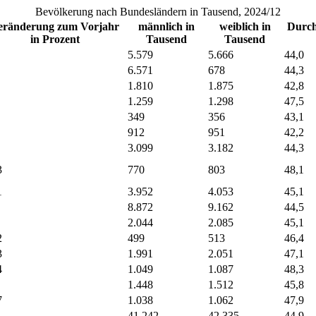
Bevölkerung nach Bundesländern in Tausend, 2024/12
eränderung zum Vorjahr
männlich in
weiblich in
Durchs
in Prozent
Tausend
Tausend
5.579
5.666
44,0
6.571
678
44,3
1.810
1.875
42,8
1.259
1.298
47,5
349
356
43,1
912
951
42,2
3.099
3.182
44,3
3
770
803
48,1
1
3.952
4.053
45,1
8.872
9.162
44,5
2.044
2.085
45,1
2
499
513
46,4
3
1.991
2.051
47,1
4
1.049
1.087
48,3
1.448
1.512
45,8
7
1.038
1.062
47,9
41.242
42.335
44,9