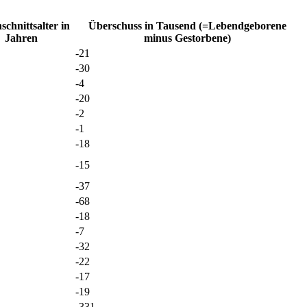
chnittsalter in
Überschuss in Tausend (=Lebendgeborene
Jahren
minus Gestorbene)
-21
-30
-4
-20
-2
-1
-18
-15
-37
-68
-18
-7
-32
-22
-17
-19
-331