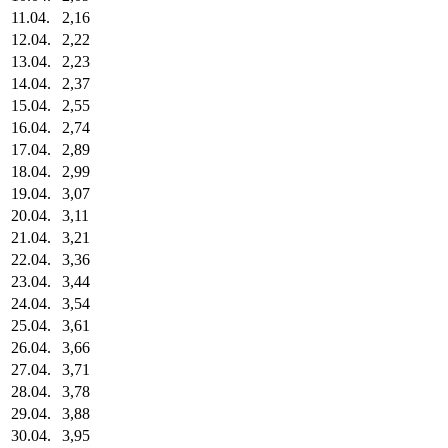
11.04.
2,16
12.04.
2,22
13.04.
2,23
14.04.
2,37
15.04.
2,55
16.04.
2,74
17.04.
2,89
18.04.
2,99
19.04.
3,07
20.04.
3,11
21.04.
3,21
22.04.
3,36
23.04.
3,44
24.04.
3,54
25.04.
3,61
26.04.
3,66
27.04.
3,71
28.04.
3,78
29.04.
3,88
30.04.
3,95