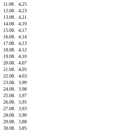
11.08.
4,25
12.08.
4,23
13.08.
4,21
14.08.
4,19
15.08.
4,17
16.08.
4,14
17.08.
4,13
18.08.
4,12
19.08.
4,10
20.08.
4,07
21.08.
4,05
22.08.
4,03
23.08.
3,99
24.08.
3,98
25.08.
3,97
26.08.
3,95
27.08.
3,93
28.08.
3,90
29.08.
3,88
30.08.
3,85