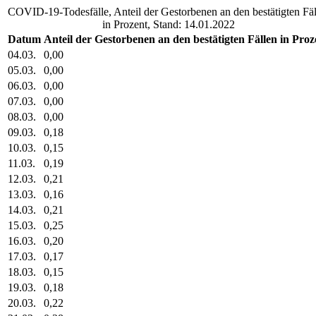
COVID-19-Todesfälle, Anteil der Gestorbenen an den bestätigten Fäl
in Prozent, Stand: 14.01.2022
Datum
Anteil der Gestorbenen an den bestätigten Fällen in Proz
04.03.
0,00
05.03.
0,00
06.03.
0,00
07.03.
0,00
08.03.
0,00
09.03.
0,18
10.03.
0,15
11.03.
0,19
12.03.
0,21
13.03.
0,16
14.03.
0,21
15.03.
0,25
16.03.
0,20
17.03.
0,17
18.03.
0,15
19.03.
0,18
20.03.
0,22