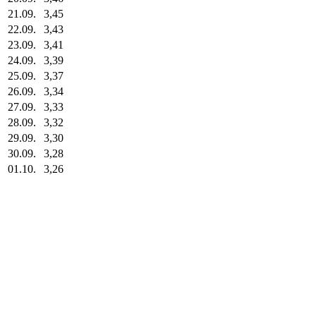
21.09.
3,45
22.09.
3,43
23.09.
3,41
24.09.
3,39
25.09.
3,37
26.09.
3,34
27.09.
3,33
28.09.
3,32
29.09.
3,30
30.09.
3,28
01.10.
3,26