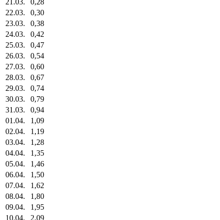
21.03.
0,28
22.03.
0,30
23.03.
0,38
24.03.
0,42
25.03.
0,47
26.03.
0,54
27.03.
0,60
28.03.
0,67
29.03.
0,74
30.03.
0,79
31.03.
0,94
01.04.
1,09
02.04.
1,19
03.04.
1,28
04.04.
1,35
05.04.
1,46
06.04.
1,50
07.04.
1,62
08.04.
1,80
09.04.
1,95
10.04.
2,09