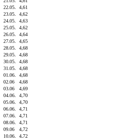
21.05.
4,61
22.05.
4,61
23.05.
4,62
24.05.
4,63
25.05.
4,62
26.05.
4,64
27.05.
4,65
28.05.
4,68
29.05.
4,68
30.05.
4,68
31.05.
4,68
01.06.
4,68
02.06
4,68
03.06
4,69
04.06.
4,70
05.06.
4,70
06.06.
4,71
07.06.
4,71
08.06.
4,71
09.06
4,72
10.06.
4,72