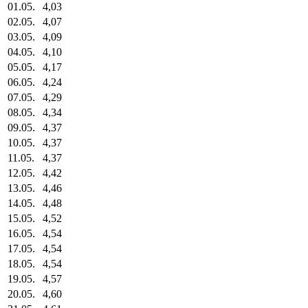
01.05.
4,03
02.05.
4,07
03.05.
4,09
04.05.
4,10
05.05.
4,17
06.05.
4,24
07.05.
4,29
08.05.
4,34
09.05.
4,37
10.05.
4,37
11.05.
4,37
12.05.
4,42
13.05.
4,46
14.05.
4,48
15.05.
4,52
16.05.
4,54
17.05.
4,54
18.05.
4,54
19.05.
4,57
20.05.
4,60