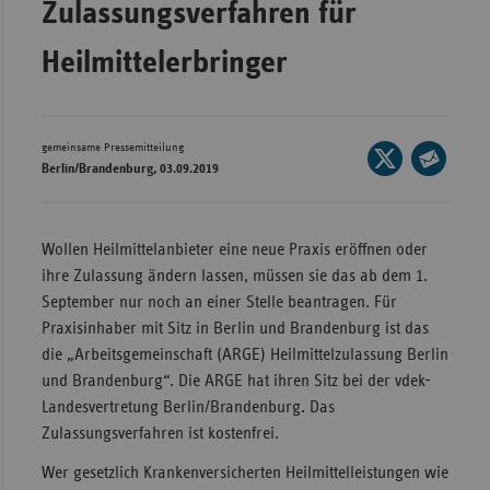
Zulassungsverfahren für
Wür
Heilmittelerbringer
Bay
Ber
Bre
gemeinsame Pressemitteilung
Seite
Berlin/Brandenburg, 03.09.2019
auf
Ha
Seite
X
per
Hes
teilen
E-
Wollen Heilmittelanbieter eine neue Praxis eröffnen oder
Mec
Mail
ihre Zulassung ändern lassen, müssen sie das ab dem 1.
Vo
teilen
September nur noch an einer Stelle beantragen. Für
Nie
Praxisinhaber mit Sitz in Berlin und Brandenburg ist das
die „Arbeitsgemeinschaft (ARGE) Heilmittelzulassung Berlin
Nor
und Brandenburg“. Die ARGE hat ihren Sitz bei der vdek-
Wes
Landesvertretung Berlin/Brandenburg. Das
Rhe
Zulassungsverfahren ist kostenfrei.
Wer gesetzlich Krankenversicherten Heilmittelleistungen wie
Saa