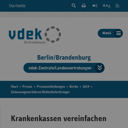
Suche
Seite
RSS
Startseite
Feed
einblenden
Drucken
abonni
Schrift
/
ausblenden
der
Menü
Seite
ändern
Berlin/Brandenburg
vdek-Zentrale/Landesvertretungen
Verband
der
Ersatzka
Start
Presse
Pressemitteilungen
Berlin
2019
Zulassungsverfahren Heilmittelerbringer
Bun
Krankenkassen vereinfachen