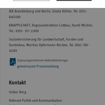
BKK Landesverband Mitte, Matthias Tietz, Tel. 0391-5554 157
IKK Brandenburg und Berlin, Gisela Köhler, Tel. 0331-
6463160
KNAPPSCHAFT, Regionaldirektion Cottbus, Randi Michler,
Tel.: 0355- 357 11050
Sozialversicherung für Landwirtschaft, Forsten und
Gartenbau, Martina Opfermann-Kersten, Tel. 0561-785-
16183
Zulassungsverfahren Heilmittelerbringer
gemeinsame Pressemeldung
Kontakt
Volker Berg
Referent Politik und Kommunikation