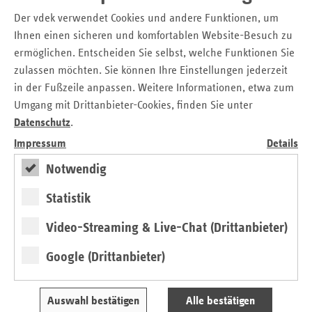
Der vdek verwendet Cookies und andere Funktionen, um
Friedrichstr. 50-55
Ihnen einen sicheren und komfortablen Website-Besuch zu
10117 Berlin
ermöglichen. Entscheiden Sie selbst, welche Funktionen Sie
Tel.: 030 / 25 37 74 36
zulassen möchten. Sie können Ihre Einstellungen jederzeit
in der Fußzeile anpassen. Weitere Informationen, etwa zum
E-Mail:
berlin@zulassung-heilmittel.de
und
Umgang mit Drittanbieter-Cookies, finden Sie unter
brandenburg@zulassung-heilmittel.de
Datenschutz
.
Impressum
Details
Notwendig
Ansprechpartner:
Statistik
vdek-Landesvertretung Berlin/Brandenburg, Robert Deg,
Video-Streaming & Live-Chat (Drittanbieter)
Tel. 030-2537 74 16
AOK Nordost – Die Gesundheitskasse, Matthias Gabriel, Tel.
Google (Drittanbieter)
0800-265080 22202
BIG direkt gesund, Bettina Kiwitt, Tel.0231-5557-1016
Auswahl bestätigen
Alle bestätigen