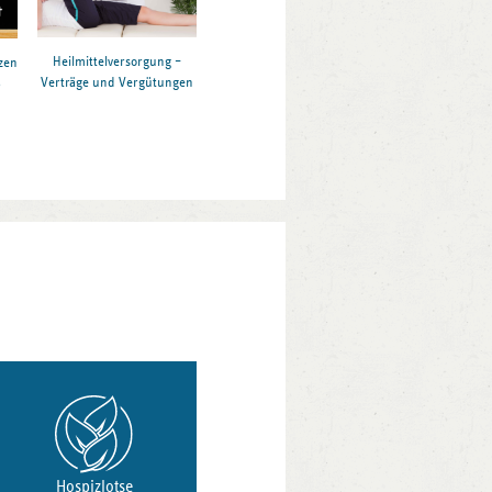
Heilmittelversorgung –
zen
Verträge und Vergütungen
6
Hospizlotse