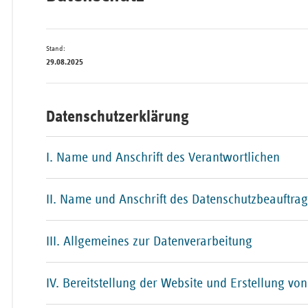
Bad
Stand:
Württe
29.08.2025
Bayern
Berlin
Datenschutzerklärung
Breme
Hambu
I. Name und Anschrift des Verantwortlichen
Hessen
II. Name und Anschrift des Datenschutzbeauftra
Meckle
Vorpo
Nieder
III. Allgemeines zur Datenverarbeitung
Nordrh
Westfa
IV. Bereitstellung der Website und Erstellung von
Rheinl