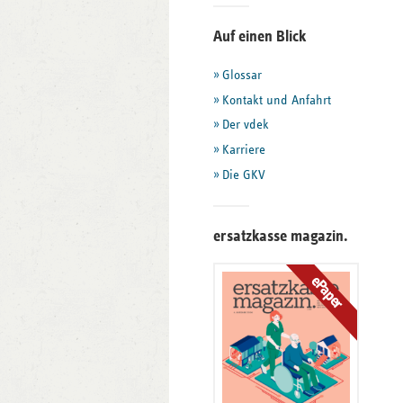
Seitenleiste
Auf einen Blick
mit
Glossar
weiteren
Informationen
Kontakt und Anfahrt
Der vdek
Karriere
Die GKV
ersatzkasse magazin.
ePaper