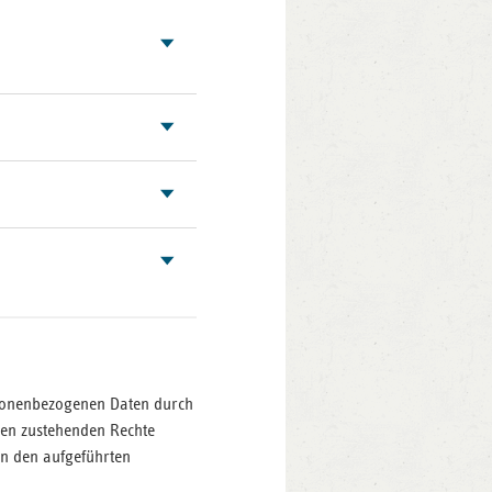
z
nd
n
n-
t
wig-
ein
gen
rsonenbezogenen Daten durch
nen zustehenden Rechte
n den aufgeführten