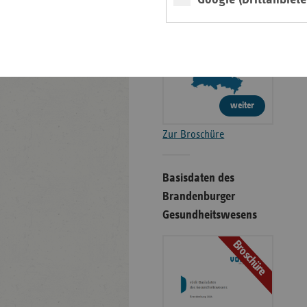
Broschüre
weiter
Zur Broschüre
Basisdaten des
Brandenburger
Gesundheitswesens
Broschüre