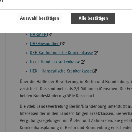
versichern.
Saa
Die Mitgliedskassen des vdek sind:
Auswahl bestätigen
Alle bestätigen
Sac
Techniker Krankenkasse (TK)
BARMER
Sac
An
DAK-Gesundheit
Sch
KKH Kaufmännische Krankenkasse
Ho
hkk - Handelskrankenkasse
Thü
HEK - Hanseatische Krankenkasse
Über die Hälfte der Bevölkerung in Berlin und Brandenburg is
versichert. Das sind mehr als 2,9 Millionen Menschen. Die Er
beiden Bundesländern größte Kassenart.
Die vdek-Landesvertretung Berlin/Brandenburg unterstützt a
Interessen der in den Ländern tätigen Ersatzkassen. Sie verh
Vergütungsregelungen mit Ärzten und Zahnärzten. Sie gestal
Krankenhausplanung in Berlin und Brandenburg entscheiden