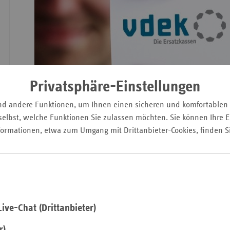
Wür
Bay
Ber
Privatsphäre-Einstellungen
Bre
Der Verband der Ersatzkassen i
nd andere Funktionen, um Ihnen einen sicheren und komfortablen
Ha
elbst, welche Funktionen Sie zulassen möchten. Sie können Ihre Ei
Berlin/Brandenburg
formationen, etwa zum Umgang mit Drittanbieter-Cookies, finden S
Hes
Mec
Vo
Stand:
03.02.2026
Nie
Nor
ive-Chat (Drittanbieter)
Wes
Der Verband der Ersatzkassen e. V. (vdek) ist Interessenvertre
sechs
Ersatzkassen
, die zusammen rund 29 Millionen Mensch
Rhe
r)