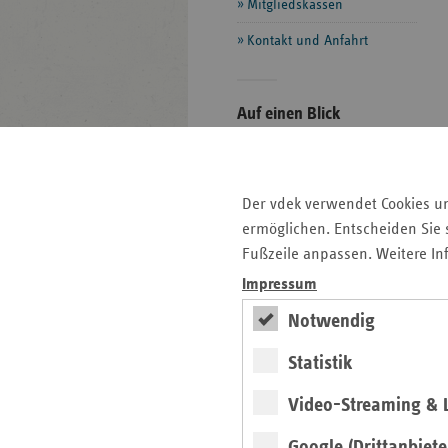
Mitgliedskassen
Kontakt und Anfahrt
Seitenleiste
Auf einen Blick
mit
Pressemitteilungen
weiteren
Informationen
Veranstaltungen
Der vdek verwendet Cookies u
Ansprechpartner
ermöglichen. Entscheiden Sie s
Aktuelle Themen im Fokus
Fußzeile anpassen. Weitere In
Kontakt und Anfahrt
Impressum
Notwendig
Basisdaten des
Statistik
Berliner
Gesundheitswesens
Video-Streaming & L
Google (Drittanbiete