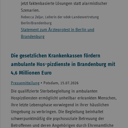
jetzt faktenbasierte Lösungen statt alarmistischer
Sac
Szenarien.
Rebecca Zeljar, Leiterin der vdek-Landesvertretung
Sac
Berlin/Brandenburg
An
Statement zum Ärzteprotest in Berlin und
Sch
Brandenburg
Ho
Thü
Die gesetzlichen Krankenkassen fördern
ambulante Hos-pizdienste in Brandenburg mit
4,6 Millionen Euro
Pressemitteilung
•
Potsdam, 15.07.2026
Die qualifizierte Sterbebegleitung in ambulanten
Hospizdiensten ermöglicht unheilbar erkrankten Menschen,
ihre letzte Lebensphase vorwiegend in ihrer häuslichen
Umgebung zu verbringen. Die Begleitung beinhaltet
schwerpunktmäßig die psychosoziale Betreuung der
Betroffenen und deren Angehörigen durch Ehrenamtliche