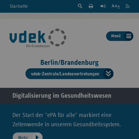
Suche
Seite
RSS
Startseite
Feed
einblenden
Drucken
abonni
Schrift
/
ausblenden
der
Menü
Seite
ändern
Berlin/Brandenburg
vdek-Zentrale/Landesvertretungen
Verband
der
Ersatzka
Digitalisierung im Gesundheitswesen
Der Start der "ePA für alle" markiert eine
Bun
Zeitenwende in unserem Gesundheitssystem.
Mehr