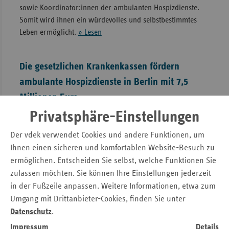
sowie Koordinator:innen der ambulanten Hospizdienste.
Somit wird ihnen ein würdevolles und selbstbestimmtes
Leben ermöglicht.
» Lesen
Die gesetzlichen Krankenkassen fördern
ambulante Hospizdienste in Berlin mit 7,5
Millionen Euro
Privatsphäre-Einstellungen
Pressemitteilung
•
Berlin, 15.07.2026
Die qualifizierte Sterbebegleitung in ambulanten
Der vdek verwendet Cookies und andere Funktionen, um
Hospizdiensten ermöglicht unheilbar erkrankten Menschen,
Ihnen einen sicheren und komfortablen Website-Besuch zu
ihre letzte Lebensphase vorwiegend in ihrer häuslichen
ermöglichen. Entscheiden Sie selbst, welche Funktionen Sie
Umgebung zu verbringen. Vor allem dank psychosozialer
zulassen möchten. Sie können Ihre Einstellungen jederzeit
Betreuung der Betroffenen und deren Angehörigen durch
in der Fußzeile anpassen. Weitere Informationen, etwa zum
Ehrenamtliche sowie Koordinator:innen der ambulanten
Umgang mit Drittanbieter-Cookies, finden Sie unter
Hospizdienste wird ein würdevolles und selbstbestimmtes
Datenschutz
.
Leben ermöglicht.
» Lesen
Impressum
Details