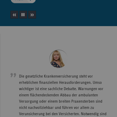
Wür
Bay
vorheriges
Slideshow
nächstes
Ber
Element
anhalten
Element
Bre
Ha
Hes
Mec
Vo
Die gesetzliche Krankenversicherung steht vor
Nie
erheblichen finanziellen Herausforderungen. Umso
Nor
wichtiger ist eine sachliche Debatte. Warnungen vor
Wes
einem flächendeckenden Abbau der ambulanten
Rhe
Versorgung oder einem breiten Praxensterben sind
nicht nachvollziehbar und führen vor allem zu
Verunsicherung bei den Versicherten. Notwendig sind
Saa