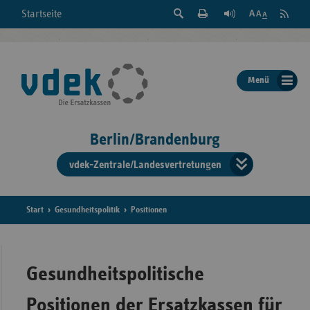
Suche
Seite
RSS
Startseite
Feed
einblenden
Drucken
abonni
Schrift
/
ausblenden
der
Menü
Seite
ändern
Berlin/Brandenburg
vdek-Zentrale/Landesvertretungen
Verband
der
Ersatzka
Start
Gesundheitspolitik
Positionen
Bun
Gesundheitspolitische
Positionen der Ersatzkassen für