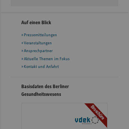
Seitennavigation
Seitenleiste
Auf einen Blick
mit
Pressemitteilungen
weiteren
Informationen
Veranstaltungen
Ansprechpartner
Aktuelle Themen im Fokus
Kontakt und Anfahrt
Basisdaten des Berliner
Gesundheitswesens
Broschüre