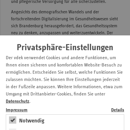
und pflegerische Versorgung für alle sicherzustellen.
Angesichts des demografischen Wandels und der
fortschreitenden Digitalisierung im Gesundheitswesen sieht
sich Brandenburg herausgefordert, das Gesundheitssystem
neu zu denken, anzupassen und weiterzuentwickeln. Der
Fokus muss hierbei zum einen auf der Versorgungsqualität
Privatsphäre-Einstellungen
liegen, zum anderen darauf, dass die Menschen sich im
komplexen Gesundheitssystem zurechtfinden können.
Der vdek verwendet Cookies und andere Funktionen, um
Nach Auffassung der Ersatzkassen sind grundlegende
Ihnen einen sicheren und komfortablen Website-Besuch zu
Veränderungen im Gesundheitssystem notwendig. In der
ermöglichen. Entscheiden Sie selbst, welche Funktionen Sie
Gesundheitspolitik werden diese vielfach auf Bundesebene
zulassen möchten. Sie können Ihre Einstellungen jederzeit
entschieden, aber auch die Länder haben
in der Fußzeile anpassen. Weitere Informationen, etwa zum
Gestaltungsmöglichkeiten, die es zu nutzen gilt. Innovative
Umgang mit Drittanbieter-Cookies, finden Sie unter
und zukunftsfähige Angebote und Strukturen in
Datenschutz
.
Brandenburg, die die Qualität bei der Behandlung der
Impressum
Details
Versicherten garantieren, müssen erhalten, ausgebaut oder
geschaffen werden.
Notwendig