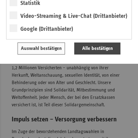
Statistik
Weltoffen und solidarisch
Video-Streaming & Live-Chat (Drittanbieter)
Die Ersatzkassen sind als Teil der gesetzlichen
Krankenversicherung (GKV) und der sozialen
Google (Drittanbieter)
Pflegversicherung (SPV) eine tragende Säule des
Sozialstaates und damit der demokratischen
Grundordnung in Deutschland. Als vdek in Brandenburg
Auswahl bestätigen
Alle bestätigen
vertreten wir die Interessen der sechs Ersatzkassen (TK,
BARMER, DAK-Gesundheit, KKH, hkk und HEK) und deren
1,2 Millionen Versicherten – unabhängig von ihrer
Herkunft, Weltanschauung, sexuellen Identität, von einer
Behinderung oder von Alter und Geschlecht. Unsere
Grundprinzipien sind Solidarität, Mitbestimmung und
Weltoffenheit. Jeder Mensch, der bei den Ersatzkassen
versichert ist, ist Teil dieser Solidargemeinschaft.
Impuls setzen – Versorgung verbessern
Im Zuge der bevorstehenden Landtagswahlen in