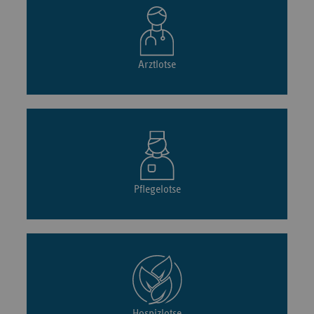
Arztlotse
Pflegelotse
Hospizlotse