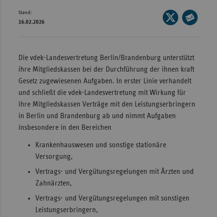
Stand:
Wür
Seite
16.02.2026
auf
Seite
Bay
X
per
Ber
teilen
E-
Die vdek-Landesvertretung Berlin/Brandenburg unterstützt
Bre
Mail
ihre Mitgliedskassen bei der Durchführung der ihnen kraft
teilen
Ha
Gesetz zugewiesenen Aufgaben. In erster Linie verhandelt
und schließt die vdek-Landesvertretung mit Wirkung für
Hes
ihre Mitgliedskassen Verträge mit den Leistungserbringern
Mec
in Berlin und Brandenburg ab und nimmt Aufgaben
Vo
insbesondere in den Bereichen
Nie
Krankenhauswesen und sonstige stationäre
Versorgung,
Nor
Wes
Vertrags- und Vergütungsregelungen mit Ärzten und
Zahnärzten,
Rhe
Vertrags- und Vergütungsregelungen mit sonstigen
Leistungserbringern,
Saa