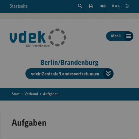
Suche
Seite
RSS
Startseite
Feed
einblenden
Drucken
abonni
Schrift
/
ausblenden
der
Menü
Seite
ändern
Berlin/Brandenburg
vdek-Zentrale/Landesvertretungen
Verband
der
Ersatzka
Start
Verband
Aufgaben
Bun
Aufgaben