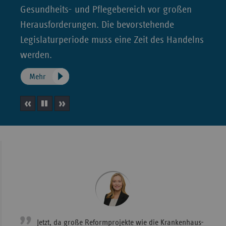
Gesundheits- und Pflegebereich vor großen
Wür
Herausforderungen. Die bevorstehende
Bay
Legislaturperiode muss eine Zeit des Handelns
Ber
werden.
Bre
Mehr
Ha
Hes
vorheriges
Slideshow
nächstes
Mec
Vo
Element
anhalten
Element
Nie
Nor
Wes
Rhe
Jetzt, da große Reformprojekte wie die Krankenhaus-
Saa