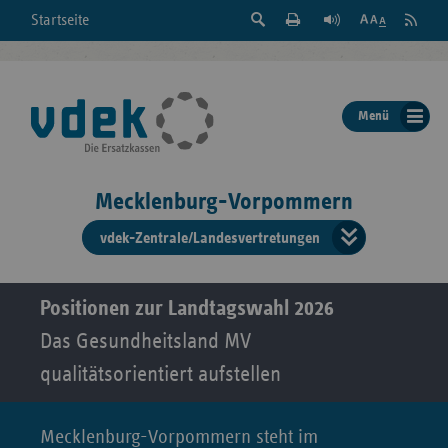
Suche
Seite
RSS
Startseite
Feed
einblenden
Drucken
abonni
Schrift
/
ausblenden
der
Menü
Seite
ändern
Mecklenburg-Vorpommern
vdek-Zentrale/Landesvertretungen
Verband
der
Ersatzka
Positionen zur Landtagswahl 2026
Das Gesundheitsland MV
qualitätsorientiert aufstellen
Bun
Mecklenburg-Vorpommern steht im