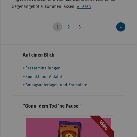
Gegenangebot zukommen lassen.
» Lesen
1
2
3
»
Seitenleiste
Auf einen Blick
mit
Pressemitteilungen
weiteren
Informationeny
Kontakt und Anfahrt
Antragsunterlagen und Formulare
''Gönn' dem Tod 'ne Pause''
Video