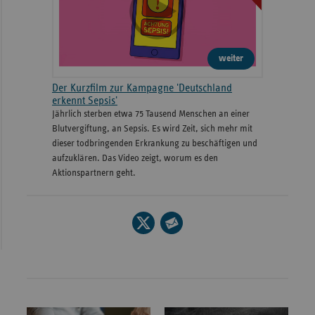
weiter
Der Kurzfilm zur Kampagne 'Deutschland
erkennt Sepsis'
Jährlich sterben etwa 75 Tausend Menschen an einer
Blutvergiftung, an Sepsis. Es wird Zeit, sich mehr mit
dieser todbringenden Erkrankung zu beschäftigen und
aufzuklären. Das Video zeigt, worum es den
Aktionspartnern geht.
Seite
auf
Seite
X
per
teilen
E-
Mail
teilen