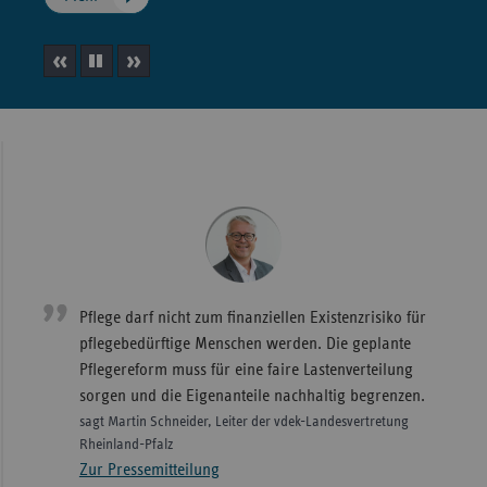
Wür
Bay
vorheriges
Slideshow
nächstes
Ber
Element
anhalten
Element
Bre
Ha
Hes
Mec
Vo
Pflege darf nicht zum finanziellen Existenzrisiko für
Nie
pflegebedürftige Menschen werden. Die geplante
Nor
Pflegereform muss für eine faire Lastenverteilung
Wes
sorgen und die Eigenanteile nachhaltig begrenzen.
Rhe
sagt Martin Schneider, Leiter der vdek-Landesvertretung
Rheinland-Pfalz
Zur Pressemitteilung
Saa