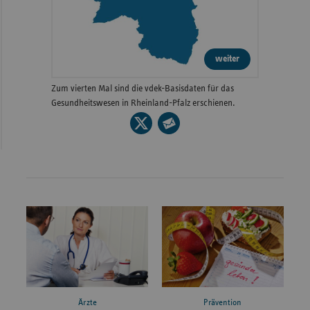
weiter
Zum vierten Mal sind die vdek-Basisdaten für das
Gesundheitswesen in Rheinland-Pfalz erschienen.
Seite
auf
Seite
X
per
teilen
E-
Mail
teilen
Ärzte
Prävention