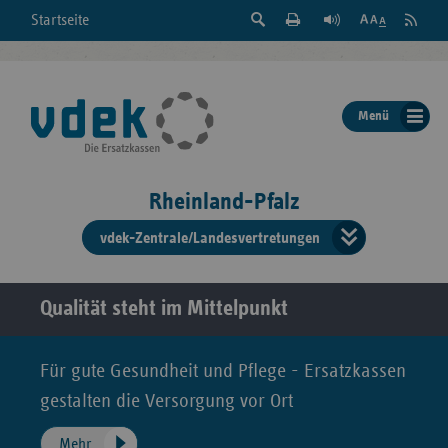
Suche
Seite
RSS
Startseite
Feed
einblenden
Drucken
abonni
Schrift
/
ausblenden
der
Menü
Seite
ändern
Rheinland-Pfalz
vdek-Zentrale/Landesvertretungen
Verband
der
Ersatzka
Qualität steht im Mittelpunkt
Für gute Gesundheit und Pflege - Ersatzkassen
Bun
gestalten die Versorgung vor Ort
Mehr