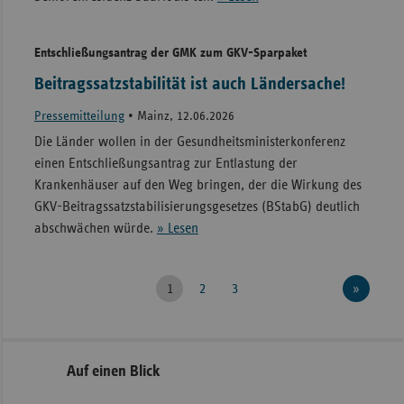
Entschließungsantrag der GMK zum GKV-Sparpaket
Beitragssatzstabilität ist auch Ländersache!
Pressemitteilung
•
Mainz, 12.06.2026
Die Länder wollen in der Gesundheitsministerkonferenz
einen Entschließungsantrag zur Entlastung der
Krankenhäuser auf den Weg bringen, der die Wirkung des
GKV-Beitragssatzstabilisierungsgesetzes (BStabG) deutlich
abschwächen würde.
» Lesen
1
2
3
»
Seitenleiste
Auf einen Blick
mit