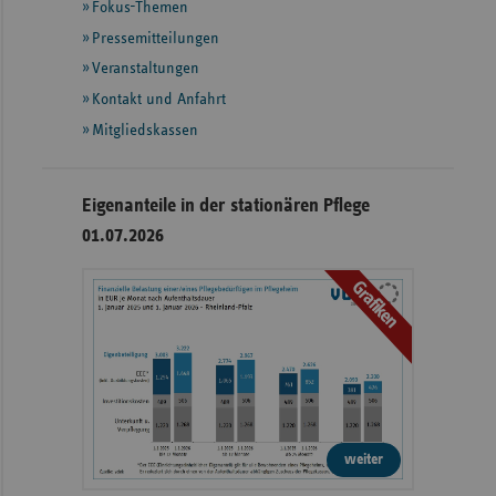
Fokus-Themen
weiteren
Informationeny
Pressemitteilungen
Veranstaltungen
Kontakt und Anfahrt
Mitgliedskassen
Eigenanteile in der stationären Pflege
01.07.2026
Grafiken
weiter