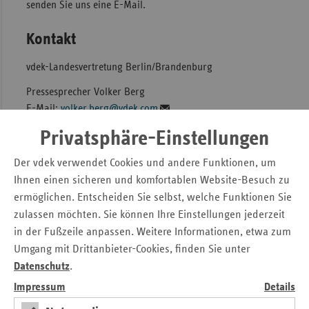
senden Sie uns eine E-Mail.
Sac
Kontakt
Sac
An
vdek-Landesvertretung Berlin/Brandenburg
Sch
Pressesprecher Volker Berg
Ho
E-Mail:
volker.berg@vdek.com
Thü
Privatsphäre-Einstellungen
Tel.: + 49 (0) 30 - 25 37 74 - 17
Der vdek verwendet Cookies und andere Funktionen, um
Ihnen einen sicheren und komfortablen Website-Besuch zu
Seitennavigation
Seitenleiste
Auf einen Blick
ermöglichen. Entscheiden Sie selbst, welche Funktionen Sie
mit
Pressemitteilungen
zulassen möchten. Sie können Ihre Einstellungen jederzeit
weiteren
in der Fußzeile anpassen. Weitere Informationen, etwa zum
Informationen
Veranstaltungen
Umgang mit Drittanbieter-Cookies, finden Sie unter
Ansprechpartner
Datenschutz
.
Aktuelle Themen im Fokus
Impressum
Details
Kontakt und Anfahrt