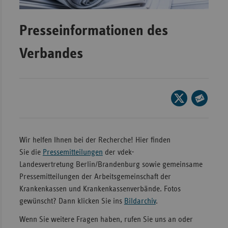
Wür
Presseinformationen des
Bay
Verbandes
Ber
Bre
Ha
Seite
Hes
auf
Seite
Mec
X
per
Vo
teilen
E-
Wir helfen Ihnen bei der Recherche! Hier finden
Mail
Nie
Sie die
Pressemitteilungen
der vdek-
teilen
Landesvertretung Berlin/Brandenburg sowie gemeinsame
Nor
Pressemitteilungen der Arbeitsgemeinschaft der
Wes
Krankenkassen und Krankenkassenverbände. Fotos
Rhe
gewünscht? Dann klicken Sie ins
Bildarchiv
.
Wenn Sie weitere Fragen haben, rufen Sie uns an oder
Saa