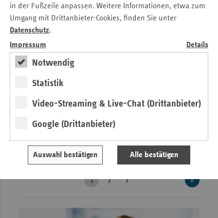
in der Fußzeile anpassen. Weitere Informationen, etwa zum
Umgang mit Drittanbieter-Cookies, finden Sie unter
Regionale Gesundheitspartner der Ersatzkassen
Datenschutz
.
Delegation als Schlüssel zur Primärversorgung
Impressum
Details
– Physician Assistants im Praxistest
Notwendig
Pressemitteilung
•
Berlin, 30.07.2026
Statistik
Die Reform der Primärversorgung muss jetzt zügig
vorangetrieben werden. Das Ersatzkassenprojekt
Video-Streaming & Live-Chat (Drittanbieter)
„Regionale Gesundheitspartner“ zeigt, wie Physician
Google (Drittanbieter)
Assistants Ärztinnen und Ärzte entlasten und die
Versorgung insbesondere in ländlichen Regionen stärken
können.
» Lesen
Auswahl bestätigen
Alle bestätigen
1
2
3
»