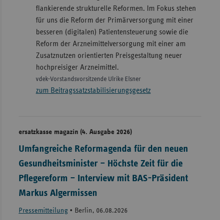
flankierende strukturelle Reformen. Im Fokus stehen
Sachse
für uns die Reform der Primärversorgung mit einer
Sachse
besseren (digitalen) Patientensteuerung sowie die
Anhal
Reform der Arzneimittelversorgung mit einer am
Zusatznutzen orientierten Preisgestaltung neuer
Schles
hochpreisiger Arzneimittel.
Holst
vdek-Vorstandsvorsitzende Ulrike Elsner
Thürin
zum Beitragssatzstabilisierungsgesetz
ersatzkasse magazin (4. Ausgabe 2026)
Umfangreiche Reformagenda für den neuen
Gesundheitsminister – Höchste Zeit für die
Pflegereform – Interview mit BAS-Präsident
Markus Algermissen
Pressemitteilung
•
Berlin, 06.08.2026