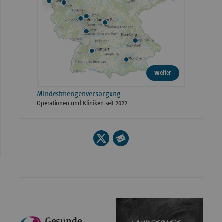
weiter
Mindestmengenversorgung
Operationen und Kliniken seit 2022
Seite
auf
Seite
X
per
teilen
E-
Mail
teilen