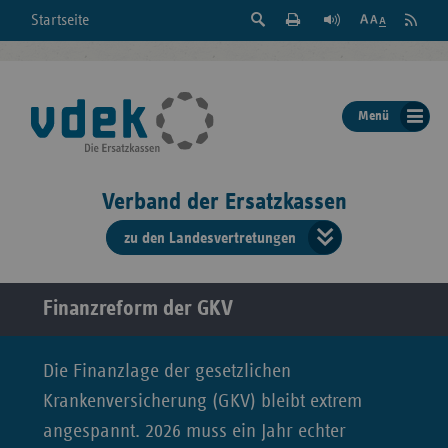
Suche
Seite
RSS
Startseite
Feed
einblenden
Drucken
abonni
Schrift
/
ausblenden
der
Menü
Seite
ändern
Verband der Ersatzkassen
zu den Landesvertretungen
Verband
der
Ersatzkass
Finanzreform der GKV
vd
Die Finanzlage der gesetzlichen
Bundes
Krankenversicherung (GKV) bleibt extrem
angespannt. 2026 muss ein Jahr echter