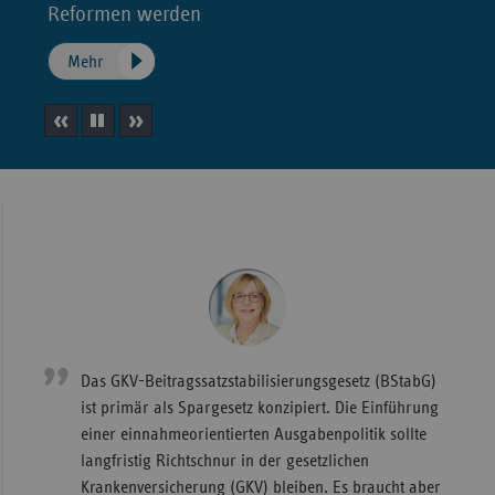
Bad
Reformen werden
Württe
Mehr
Bayern
Berlin
vorheriges
Slideshow
nächstes
Breme
Hambu
Element
anhalten
Element
Hessen
Meckle
Vorpo
Nieder
Nordrh
Das GKV-Beitragssatzstabilisierungsgesetz (BStabG)
Westfa
ist primär als Spargesetz konzipiert. Die Einführung
Rheinl
einer einnahmeorientierten Ausgabenpolitik sollte
Pfal
langfristig Richtschnur in der gesetzlichen
Krankenversicherung (GKV) bleiben. Es braucht aber
Saarla