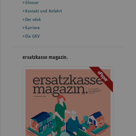
Glossar
weiteren
Informationenx
Kontakt und Anfahrt
Der vdek
Karriere
Die GKV
ersatzkasse magazin.
ePaper