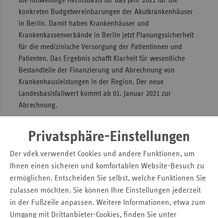
die notwendige Rechtsbasis für das Jahr 2021 für die
konkreten Budgetvereinbarungen der Akutkrankenhäuser
Sac
in Berlin. Damit haben Krankenhäuser und
Sac
Krankenkassenverbände in Berlin jetzt Planungssicherheit
An
für die medizinische Versorgung der Patientinnen und
Patienten. Das Ergebnis schafft Klarheit für wesentliche
Sch
Bestandteile der Finanzierung und Abrechnung von
Ho
Krankenhausleistungen in der Region. Der neue
Thü
Landesbasisfallwert kommt ab 01. Januar 2021 zur
Abrechnung.
Der Landesbasisfallwert bildet die Grundlage für die
Privatsphäre-Einstellungen
Abrechnung der DRG-Fallpauschalen (Diagnosis Related
Groups) und bestimmt wesentlich die Höhe der
Der vdek verwendet Cookies und andere Funktionen, um
Krankenhausbudgets.
Ihnen einen sicheren und komfortablen Website-Besuch zu
ermöglichen. Entscheiden Sie selbst, welche Funktionen Sie
Pressemitteilung zum Download
zulassen möchten. Sie können Ihre Einstellungen jederzeit
Neue Krankenhausentgelte für 2021 in Berlin
in der Fußzeile anpassen. Weitere Informationen, etwa zum
Umgang mit Drittanbieter-Cookies, finden Sie unter