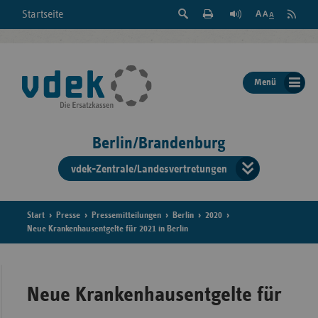
Suche
Seite
RSS
Startseite
Feed
einblenden
Drucken
abonni
Schrift
/
ausblenden
der
Menü
Seite
ändern
Berlin/Brandenburg
vdek-Zentrale/Landesvertretungen
Verband
der
Ersatzka
Start
Presse
Pressemitteilungen
Berlin
2020
Neue Krankenhausentgelte für 2021 in Berlin
Bun
Neue Krankenhausentgelte für