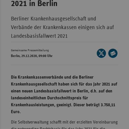
2021 in Berlin
Wür
Berliner Krankenhausgesellschaft und
Bay
Verbände der Krankenkassen einigen sich auf
Ber
Landesbasisfallwert 2021
Bre
Ha
Gemeinsame Pressemitteilung
Seite
Berlin, 29.12.2020, 09:00 Uhr
Hes
auf
Seite
X
Mec
per
teilen
Vo
E-
Die Krankenkassenverbände und die Berliner
Mail
Krankenhausgesellschaft haben sich für das Jahr 2021 auf
Nie
teilen
einen neuen Landesbasisfallwert in Berlin, d.h. auf den
Nor
landeseinheitlichen Durchschnittspreis für
Wes
Krankenhausleistungen, geeinigt. Dieser beträgt 3.750,11
Rhe
Euro.
Die Selbstverwaltung schafft mit der erzielten Vereinbarung
Saa