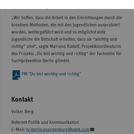
auch dauerhaft angenommen werden“.
„Wir hoffen, dass die Arbeit in den Einrichtungen durch die
kreativen Methoden, die mit den Jugendlichen ausprobiert
wurden, weitergeführt wird und so möglichst viele
Jugendliche die Botschaft erhalten, dass sie “wichtig und
richtig“ sind“, sagte Mariana Rudolf, Projektkoordinatorin
des Projekts „Du bist wichtig und richtig“ der Fachstelle für
Suchtprävention Berlin gGmbH.
PM "Du bist wichtig und richtig"
Kontakt
Volker Berg
Referent Politik und Kommunikation
E-Mail:
lv-berlin.brandenburg@vdek.com