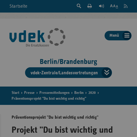
Suche
Seite
RSS
Startseite
Feed
einblenden
Drucken
abonni
Schrift
/
ausblenden
der
Menü
Seite
ändern
Berlin/Brandenburg
vdek-Zentrale/Landesvertretungen
Verband
der
Ersatzka
Start
Presse
Pressemitteilungen
Berlin
2020
Präventionsprojekt "Du bist wichtig und richtig"
Präventionsprojekt "Du bist wichtig und richtig"
Bun
Projekt "Du bist wichtig und