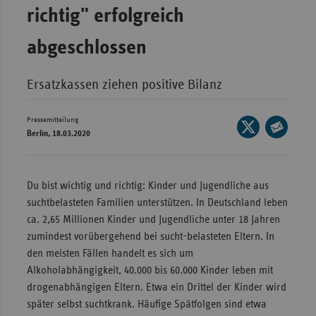
richtig" erfolgreich
Wür
abgeschlossen
Bay
Ber
Ersatzkassen ziehen positive Bilanz
Bre
Ha
Pressemitteilung
Seite
Berlin, 18.03.2020
auf
Hes
Seite
X
per
Mec
teilen
E-
Vo
Du bist wichtig und richtig: Kinder und Jugendliche aus
Mail
suchtbelasteten Familien unterstützen. In Deutschland leben
Nie
teilen
ca. 2,65 Millionen Kinder und Jugendliche unter 18 Jahren
Nor
zumindest vorübergehend bei sucht-belasteten Eltern. In
Wes
den meisten Fällen handelt es sich um
Alkoholabhängigkeit, 40.000 bis 60.000 Kinder leben mit
Rhe
drogenabhängigen Eltern. Etwa ein Drittel der Kinder wird
später selbst suchtkrank. Häufige Spätfolgen sind etwa
Saa