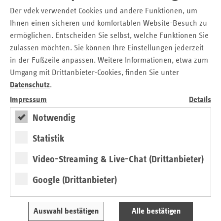
oft schwer erreichbar ist, wurde „Du bist wichtig und
Der vdek verwendet Cookies und andere Funktionen, um
richtig“ bewusst so konzipiert, dass belastete Jugendliche
Ihnen einen sicheren und komfortablen Website-Besuch zu
dort, wo sie ihren Alltag verbringen, erreicht werden
ermöglichen. Entscheiden Sie selbst, welche Funktionen Sie
konnten.
zulassen möchten. Sie können Ihre Einstellungen jederzeit
in der Fußzeile anpassen. Weitere Informationen, etwa zum
Neben den Jugendlichen selbst profitierten auch die
Umgang mit Drittanbieter-Cookies, finden Sie unter
Mitarbeitenden der 15 teil-nehmenden Einrichtungen von
dem Projekt. Sie wurden im Laufe des Projekts für die
Datenschutz
.
Thematik weiter sensibilisiert und erhielten zusätzliche
Impressum
Details
Informationen zum Spannungsfeld Kinder suchtbelasteter
Notwendig
Familien. Um die Nachhaltigkeit zu stärken, wurde im
Rahmen des Projekts ein Methodenmanual erstellt, das es
Statistik
den Ein-richtungen ermöglicht, weiter am Thema zu
arbeiten.
Video-Streaming & Live-Chat (Drittanbieter)
Marina Rudolph, Leiterin der vdek-Landesvertretung
Google (Drittanbieter)
Berlin/Brandenburg zeigte sich hocherfreut über den Erfolg
des Projektes: “Dieses Projekt ist ein sehr gutes Beispiel
dafür, dass Präventionsarbeit direkt bei den Betroffenen
Auswahl bestätigen
Alle bestätigen
ankommt und die Hilfestellungen vor Ort erprobt und oft