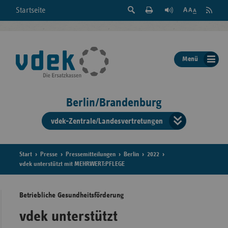
Suche
Seite
RSS
Startseite
Feed
einblenden
Drucken
abonni
Schrift
/
ausblenden
der
Menü
Seite
ändern
Berlin/Brandenburg
vdek-Zentrale/Landesvertretungen
Verband
der
Ersatzka
Start
Presse
Pressemitteilungen
Berlin
2022
vdek unterstützt mit MEHRWERT:PFLEGE
Betriebliche Gesundheitsförderung
Bun
vdek unterstützt