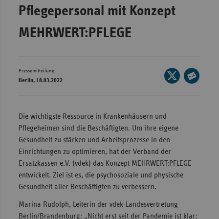
Pflegepersonal mit Konzept
Wür
MEHRWERT:PFLEGE
Bay
Ber
Bre
Pressemitteilung
Seite
Berlin, 18.03.2022
Ha
auf
Seite
X
Hes
per
teilen
E-
Mec
Die wichtigste Ressource in Krankenhäusern und
Mail
Vo
Pflegeheimen sind die Beschäftigten. Um ihre eigene
teilen
Gesundheit zu stärken und Arbeitsprozesse in den
Nie
Einrichtungen zu optimieren, hat der Verband der
Nor
Ersatzkassen e.V. (vdek) das Konzept MEHRWERT:PFLEGE
Wes
entwickelt. Ziel ist es, die psychosoziale und physische
Gesundheit aller Beschäftigten zu verbessern.
Rhe
Marina Rudolph, Leiterin der vdek-Landesvertretung
Berlin/Brandenburg: „Nicht erst seit der Pandemie ist klar:
Saa