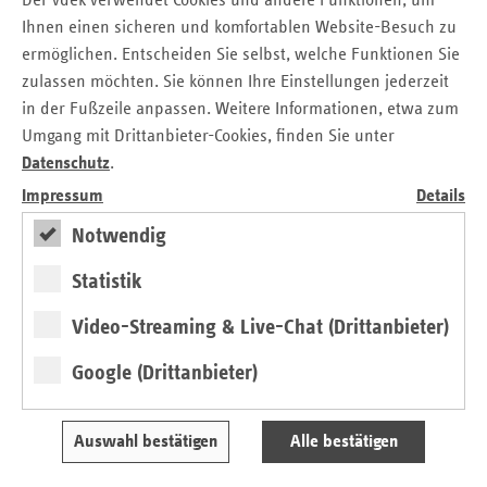
Der vdek verwendet Cookies und andere Funktionen, um
lebensphasengerechtes Arbeiten, Kommunikation oder
Ihnen einen sicheren und komfortablen Website-Besuch zu
Bewegung.
ermöglichen. Entscheiden Sie selbst, welche Funktionen Sie
zulassen möchten. Sie können Ihre Einstellungen jederzeit
Langfristige Begleitung durch
in der Fußzeile anpassen. Weitere Informationen, etwa zum
Umgang mit Drittanbieter-Cookies, finden Sie unter
MEHRWERT:PFLEGE
Datenschutz
.
Das Programm soll langfristig in den Alltag integriert
Impressum
Details
werden. Die Organisationen werden bei einer
Notwendig
gesundheitsförderlichen Organisationsentwicklung
unterstützt, mit dem Ziel, eine gesunde Unternehmenskultur
Statistik
zu entwickeln, sodass sie den Prozess auch nach der
Beratung selbständig fortsetzen können. Die Beratung und
Video-Streaming & Live-Chat (Drittanbieter)
die abgeleiteten Maßnahmen im Rahmen des Angebots
MEHRWERT:PFLEGE sind für die teilnehmenden
Google (Drittanbieter)
Organisationen kostenfrei.
In Berlin und Brandenburg nehmen bereits zwei
Auswahl bestätigen
Alle bestätigen
Institutionen das Angebot in Anspruch. Mit weiteren
Organisationen laufen Gespräche zur Projektumsetzung.