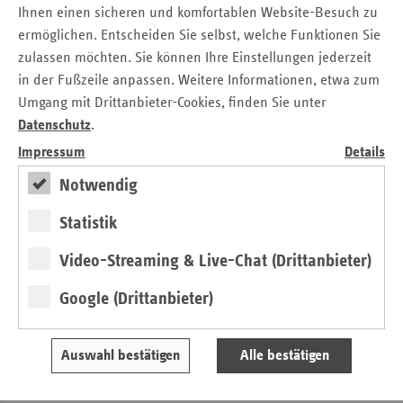
Ihnen einen sicheren und komfortablen Website-Besuch zu
unsere besondere Wertschätzung und Anerkennung. Es ist
ermöglichen. Entscheiden Sie selbst, welche Funktionen Sie
den Ersatzkassen daher ein großes Anliegen, diese Arbeit
zulassen möchten. Sie können Ihre Einstellungen jederzeit
unterstützen zu können“, so Rudolph.
in der Fußzeile anpassen. Weitere Informationen, etwa zum
Die Fördermittel werden hauptsächlich für Aus-, Fort- und
Umgang mit Drittanbieter-Cookies, finden Sie unter
Weiterbildung der ehrenamtlichen Helfer verwendet, die
Datenschutz
.
Menschen und ihren Angehörigen kurz vor ihrem Tod mit
Impressum
Details
psychosozialer Begleitung beistehen. Sie werden hierbei
von Fachkräften auf diese Tätigkeit vorbereitet und in der
Notwendig
Begleitung unterstützt. Ferner fördern die Krankenkassen
Statistik
Sachkosten wie z. B. Fahrtkosten und Büromaterial.
Die Webseite
www.hospizlotse.de
ist ein kostenloses und
Video-Streaming & Live-Chat (Drittanbieter)
unabhängiges Informationsportal des vdek, das
Google (Drittanbieter)
Interessenten die Suche nach geeigneten Hospiz- und
Palliativangeboten sowie Beratungsstellen erleichtert. Die
Ersatzkassen fördern in diesem Jahr die Arbeit der 25
Auswahl bestätigen
Alle bestätigen
ambulanten Hospizdienste in Berlin mit fast 3,3 Millionen
Euro. Damit würdigen die Ersatzkassen das wichtige