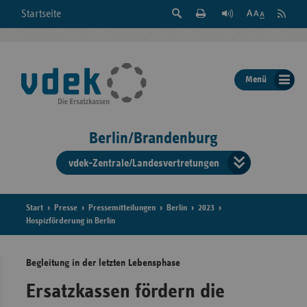
Suche
Seite
RSS
Startseite
Feed
einblenden
Drucken
abonni
Schrift
/
ausblenden
der
Menü
Seite
ändern
Berlin/Brandenburg
vdek-Zentrale/Landesvertretungen
Verband
der
Ersatzka
Start
Presse
Pressemitteilungen
Berlin
2023
Hospizförderung in Berlin
Begleitung in der letzten Lebensphase
Bun
Ersatzkassen fördern die