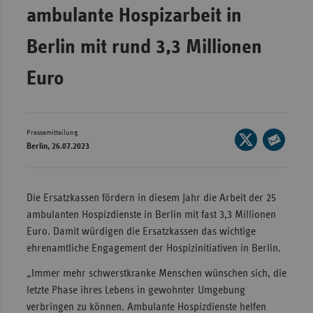
ambulante Hospizarbeit in
Wür
Berlin mit rund 3,3 Millionen
Bay
Ber
Euro
Bre
Ha
Pressemitteilung
Seite
Hes
Berlin, 26.07.2023
auf
Seite
Mec
X
per
Vo
teilen
E-
Die Ersatzkassen fördern in diesem Jahr die Arbeit der 25
Nie
Mail
ambulanten Hospizdienste in Berlin mit fast 3,3 Millionen
teilen
Nor
Euro. Damit würdigen die Ersatzkassen das wichtige
Wes
ehrenamtliche Engagement der Hospizinitiativen in Berlin.
Rhe
„Immer mehr schwerstkranke Menschen wünschen sich, die
letzte Phase ihres Lebens in gewohnter Umgebung
verbringen zu können. Ambulante Hospizdienste helfen
Saa