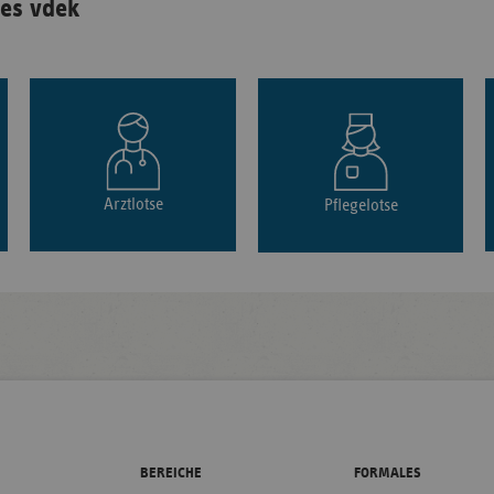
es vdek
Arztlotse
Pflegelotse
BEREICHE
FORMALES