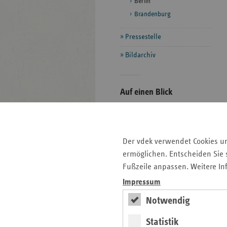
Berlin
Brandenburg
Pressestelle
Bildarchiv
Seitenleiste
Auf einen Blick
mit
Pressemitteilungen
weiteren
Informationen
Veranstaltungen
Der vdek verwendet Cookies u
Ansprechpartner
ermöglichen. Entscheiden Sie s
Aktuelle Themen im Fokus
Fußzeile anpassen. Weitere In
Kontakt und Anfahrt
Impressum
Notwendig
Basisdaten des
Berliner
Statistik