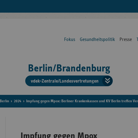
Fokus
Gesundheitspolitik
Presse
Berlin/Brandenburg
vdek-Zentrale/Landesvertretungen
Verba
der
Berlin
2024
Impfung gegen Mpox: Berliner Krankenkassen und KV Berlin treffen V
Ersat
Impfung gegen Mpox
Bun