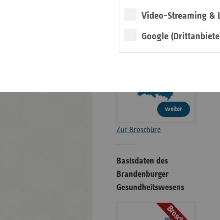
Gesundheitswesens
Video-Streaming & L
Broschüre
Google (Drittanbiete
weiter
Zur Broschüre
Basisdaten des
Brandenburger
Gesundheitswesens
Broschüre