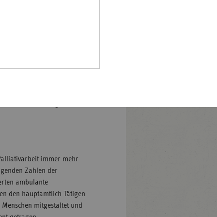
sicherstellen und so
Pfalz
 Leben bis zum Lebensende
rland
von 25 ambulanten
as sind rund 317.000 Euro
hsen
hsen-
halt
en Überzeugung getragen,
 kein Tabu darstellen,
leswig-
m auch selbstbestimmt
lstein
dek-Landesvertretung
ringen
alliativarbeit immer mehr
eigenden Zahlen der
ierten ambulante
en den hauptamtlich Tätigen
 Menschen mitgestaltet und