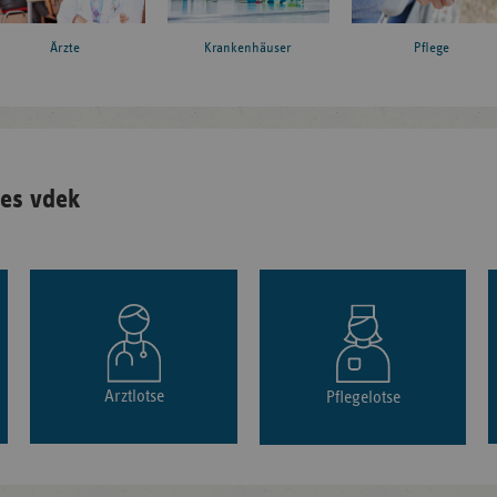
Ärzte
Krankenhäuser
Pflege
es vdek
Arztlotse
Pflegelotse