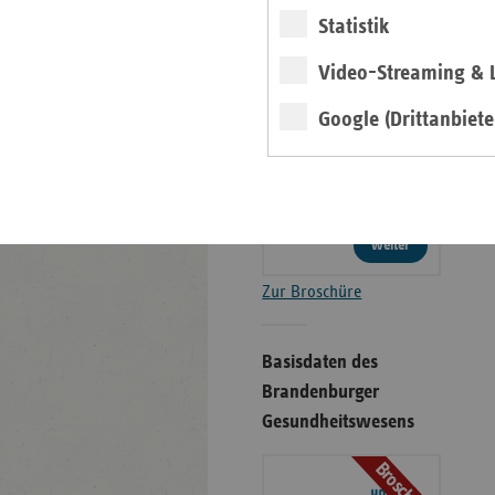
Gesundheitswesens
Statistik
Broschüre
Video-Streaming & L
Google (Drittanbiete
weiter
Zur Broschüre
Basisdaten des
Brandenburger
Gesundheitswesens
Broschüre