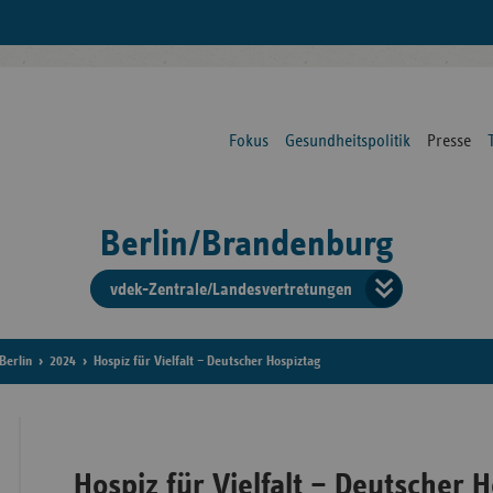
Fokus
Gesundheitspolitik
Presse
Berlin/Brandenburg
vdek-Zentrale/Landesvertretungen
Verba
der
Berlin
2024
Hospiz für Vielfalt – Deutscher Hospiztag
Ersat
Hospiz für Vielfalt – Deutscher 
Bun