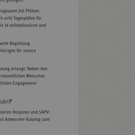
ent getragen.
insgesamt 245 Plätzen
ch acht Tagesplätze für
 16 vollstationären und
volle Begleitung
hörigen für unsere
.
utung erlangt. Neben den
ehrenamtlichen Menschen
ftlichen Engagement
e.de
onären Hospizen und SAPV-
 und Antworten-Katalog zum