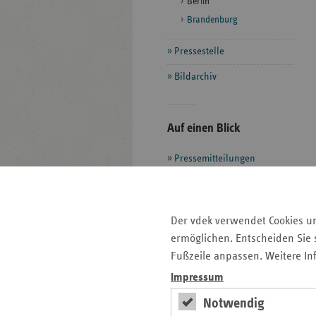
Berlin
Brandenburg
Pressestelle
Bildarchiv
Seitenleiste
Auf einen Blick
mit
Pressemitteilungen
weiteren
Informationen
Veranstaltungen
Ansprechpartner
Aktuelle Themen im Fokus
Der vdek verwendet Cookies u
Kontakt und Anfahrt
ermöglichen. Entscheiden Sie s
Fußzeile anpassen. Weitere In
Impressum
Basisdaten des
Notwendig
Berliner