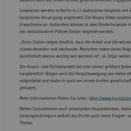
dadurch auch von einem breiten gesellschaftlichen Engagem
Inzwischen werden in Berlin in 17 stationären Hospizen mit 
hospizliche Versorgung angeboten. Ein Hospiz bietet zusätzli
Erwachsene an. Außerdem können in zwei Kinderhospizen mit
vier teilstationären Plätzen Kinder begleitet werden.
„Diese Zahlen zeigen deutlich, dass die Arbeit und die würde
schwerstkranker und sterbender Menschen sowie deren Ange
Gesellschaft ebenso wichtig wie wertvoll ist“, so Zeljar weiter
Die Hospiz- und Palliativarbeit hat
eine immer größere Bede
hauptamtlich Tätigen wird die Hospizbewegung von vielen 
mitgestaltet und dadurch auch von einem breiten gesellscha
getragen.
Mehr Informationen finden Sie unter:
https://www.hospizlots
Neben Suchoptionen nach ambulanten Hospizdiensten, stati
Leistungserbringern enthält das Portal auch einen Fragen-
Thema.