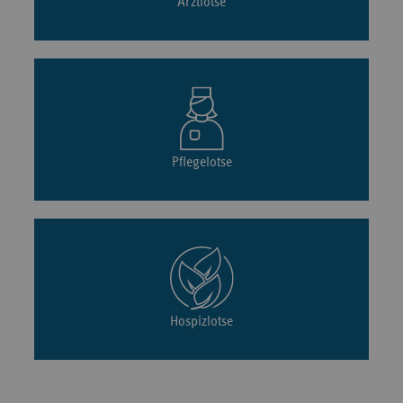
Arztlotse
Pflegelotse
Hospizlotse