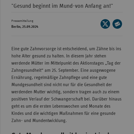
"Gesund beginnt im Mund-von Anfang an!"
Wür
Bay
Pressemitteilung
Seite
Berlin, 25.09.2024
Ber
auf
Seite
X
per
Bre
teilen
E-
Eine gute Zahnvorsorge ist entscheidend, um Zähne bis ins
Ha
Mail
hohe Alter gesund zu halten. In diesem Jahr stehen
Hes
teilen
werdende Mütter im Mittelpunkt des Aktionstages „Tag der
Mec
Zahngesundheit“ am 25. September. Eine ausgewogene
Vo
Ernährung, regelmäßige Zahnpflege und eine gute
Mundgesundheit sind nicht nur für die Gesundheit der
Nie
werdenden Mutter wichtig, sondern tragen auch zu einem
Nor
positiven Verlauf der Schwangerschaft bei. Darüber hinaus
Wes
geht es um die ersten Lebenswochen und Monate des
Kindes und die wichtigen Maßnahmen für eine gesunde
Rhe
Zahn- und Mundentwicklung.
Saa