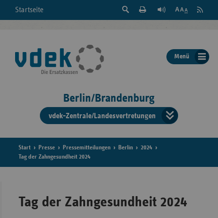
Suche
Seite
RSS
Startseite
Feed
einblenden
Drucken
abonni
Schrift
/
ausblenden
der
Menü
Seite
ändern
Berlin/Brandenburg
vdek-Zentrale/Landesvertretungen
Verband
der
Ersatzka
Start
Presse
Pressemitteilungen
Berlin
2024
Tag der Zahngesundheit 2024
Bun
Tag der Zahngesundheit 2024