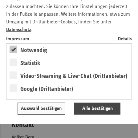
zulassen möchten. Sie können Ihre Einstellungen jederzeit
Berlin/Brandenburg. „Serviceorientierung, Kundennähe
in der Fußzeile anpassen. Weitere Informationen, etwa zum
und Versorgungsangebote für die Versicherten vor Ort
werden von den Menschen im Land Brandenburg
Umgang mit Drittanbieter-Cookies, finden Sie unter
geschätzt.“
Datenschutz
.
Impressum
Details
Für die Versicherten bringt die Zugehörigkeit in einer
Ersatzkasse viele Vorteile: Einerseits aktive Gestaltung bei
Notwendig
der Gesundheitsvorsorge und Präsenz vor Ort, anderseits
eine bundesweit operierende Organisation. Gerade dieser
Statistik
bundesweite Zusammenschluss ermöglicht es, neue
Video-Streaming & Live-Chat (Drittanbieter)
Versorgungsangebote zu entwickeln und dabei regionale
und überregionale Lösungen ineinandergreifen zu lassen.
Google (Drittanbieter)
Pressemitteilung zum Download
Auswahl bestätigen
Alle bestätigen
Kontakt
Volker Berg