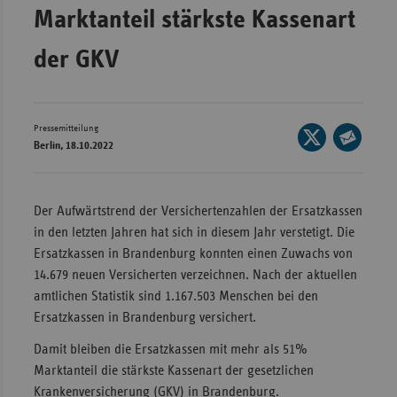
Marktanteil stärkste Kassenart
Wür
der GKV
Bay
Ber
Bre
Pressemitteilung
Seite
Berlin, 18.10.2022
Ha
auf
Seite
X
Hes
per
teilen
E-
Mec
Der Aufwärtstrend der Versichertenzahlen der Ersatzkassen
Mail
Vo
in den letzten Jahren hat sich in diesem Jahr verstetigt. Die
teilen
Ersatzkassen in Brandenburg konnten einen Zuwachs von
Nie
14.679 neuen Versicherten verzeichnen. Nach der aktuellen
Nor
amtlichen Statistik sind 1.167.503 Menschen bei den
Wes
Ersatzkassen in Brandenburg versichert.
Rhe
Damit bleiben die Ersatzkassen mit mehr als 51%
Marktanteil die stärkste Kassenart der gesetzlichen
Krankenversicherung (GKV) in Brandenburg.
Saa