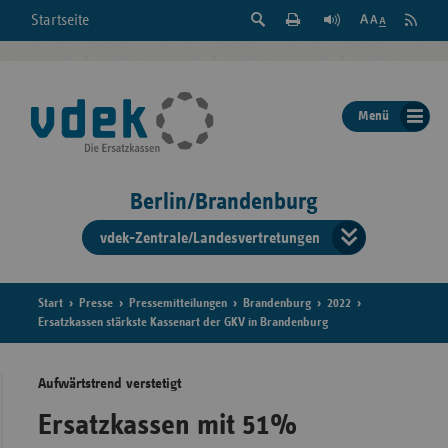
Suche
Seite
RSS
Startseite
Feed
einblenden
Drucken
abonni
Schrift
/
ausblenden
der
Menü
Seite
ändern
Berlin/Brandenburg
vdek-Zentrale/Landesvertretungen
Verband
der
Ersatzka
Start
Presse
Pressemitteilungen
Brandenburg
2022
Ersatzkassen stärkste Kassenart der GKV in Brandenburg
Aufwärtstrend verstetigt
Bun
Ersatzkassen mit 51%