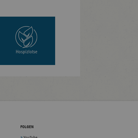
Hospizlotse
FOLGEN
YouTube