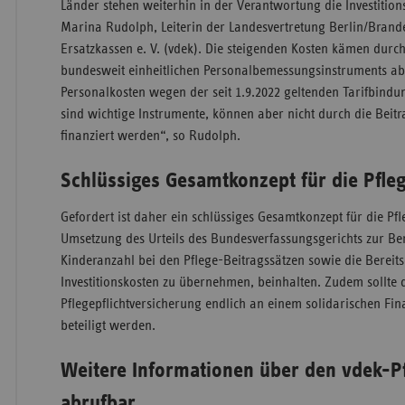
Länder stehen weiterhin in der Verantwortung die Investition
Marina Rudolph, Leiterin der Landesvertretung Berlin/Bran
Ersatzkassen e. V. (vdek). Die steigenden Kosten kämen durc
bundesweit einheitlichen Personalbemessungsinstruments ab
Personalkosten wegen der seit 1.9.2022 geltenden Tarifbindun
sind wichtige Instrumente, können aber nicht durch die Beit
finanziert werden“, so Rudolph.
Schlüssiges Gesamtkonzept für die Pfl
Gefordert ist daher ein schlüssiges Gesamtkonzept für die Pfl
Umsetzung des Urteils des Bundesverfassungsgerichts zur Be
Kinderanzahl bei den Pflege-Beitragssätzen sowie die Bereits
Investitionskosten zu übernehmen, beinhalten. Zudem sollte d
Pflegepflichtversicherung endlich an einem solidarischen Fi
beteiligt werden.
Weitere Informationen über den vdek-P
abrufbar