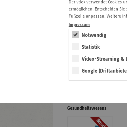
Der vdek verwendet Cookies u
Gesundheitswesens
ermöglichen. Entscheiden Sie s
Broschüre
Fußzeile anpassen. Weitere In
Impressum
Notwendig
Statistik
Video-Streaming & L
weiter
Google (Drittanbiete
Zur Broschüre
Basisdaten des
Brandenburger
Gesundheitswesens
Broschüre