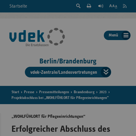
Suche
Seite
RSS
Startseite
Feed
einblenden
Drucken
abonni
Schrift
/
ausblenden
der
Menü
Seite
ändern
Berlin/Brandenburg
vdek-Zentrale/Landesvertretungen
Verband
der
Ersatzka
Start
Presse
Pressemitteilungen
Brandenburg
2023
Projektabschluss bei „WOHLFÜHLORT für Pflegeeinrichtungen“
„WOHLFÜHLORT für Pflegeeinrichtungen“
Bun
Erfolgreicher Abschluss des