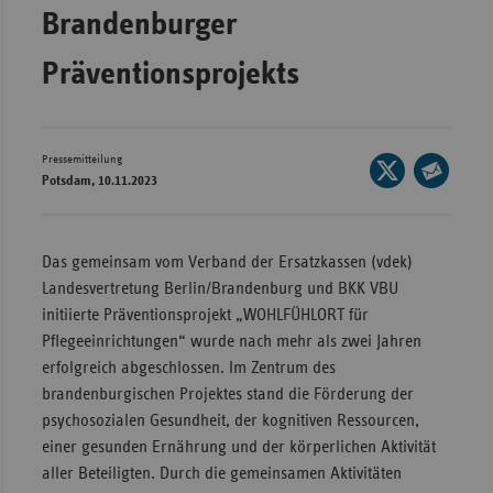
Brandenburger
Wür
Präventionsprojekts
Bay
Ber
Bre
Pressemitteilung
Seite
Potsdam, 10.11.2023
Ha
auf
Seite
X
Hes
per
teilen
E-
Mec
Das gemeinsam vom Verband der Ersatzkassen (vdek)
Mail
Vo
Landesvertretung Berlin/Brandenburg und BKK VBU
teilen
initiierte Präventionsprojekt „WOHLFÜHLORT für
Nie
Pflegeeinrichtungen“ wurde nach mehr als zwei Jahren
Nor
erfolgreich abgeschlossen. Im Zentrum des
Wes
brandenburgischen Projektes stand die Förderung der
psychosozialen Gesundheit, der kognitiven Ressourcen,
Rhe
einer gesunden Ernährung und der körperlichen Aktivität
aller Beteiligten. Durch die gemeinsamen Aktivitäten
Saa