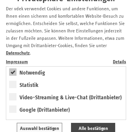
Ackersprechstunden für gesündere Pflege
Der vdek verwendet Cookies und andere Funktionen, um
Ihnen einen sicheren und komfortablen Website-Besuch zu
Für das Projekt wurden mehrere unterfahrbare Hochbeete
ermöglichen. Entscheiden Sie selbst, welche Funktionen Sie
aufgebaut und bepflanzt. Notwendiges gärtnerisches
zulassen möchten. Sie können Ihre Einstellungen jederzeit
Wissen wurde in regelmäßigen Workshops und
in der Fußzeile anpassen. Weitere Informationen, etwa zum
Ackersprechstunden vermittelt.
Umgang mit Drittanbieter-Cookies, finden Sie unter
Gemeinsam mit Garten-, Ernährungs- und
Datenschutz
.
Bewegungsexpert:innen wurden vielfältige Aktivierungen
Impressum
Details
entwickelt, die den Bewohner:innen eine gesunde
Ernährung, körperliche Aktivität und vielfältige
Notwendig
Sinneswahrnehmungen bedarfsgerecht näherbrachten.
Statistik
Neben den Grundlagen des ökologischen Gemüseanbaus
stand beim Team von AVICUS vor allem das Thema
Video-Streaming & Live-Chat (Drittanbieter)
Selbstwirksamkeit im Fokus. Zusätzlich konnten
Maßnahmen zur Betrieblichen Gesundheitsförderung (BGF)
Google (Drittanbieter)
für die Mitarbeiter:innen in der Pflegeeinrichtung
umgesetzt werden.
Auswahl bestätigen
Alle bestätigen
Am 10. November 2023 findet nach mehr als zwei Jahren