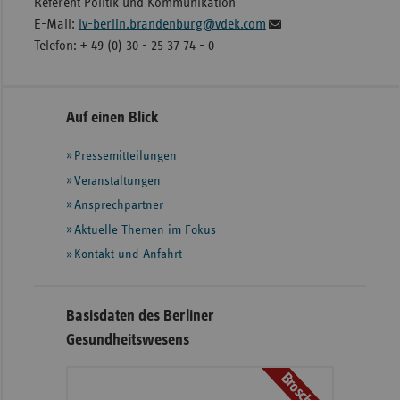
Referent Politik und Kommunikation
E-Mail:
lv-berlin.brandenburg@vdek.com
Telefon: + 49 (0) 30 - 25 37 74 - 0
Seitennavigation
Seitenleiste
Auf einen Blick
mit
Pressemitteilungen
weiteren
Informationen
Veranstaltungen
Ansprechpartner
Aktuelle Themen im Fokus
Kontakt und Anfahrt
Basisdaten des Berliner
Gesundheitswesens
Broschüre