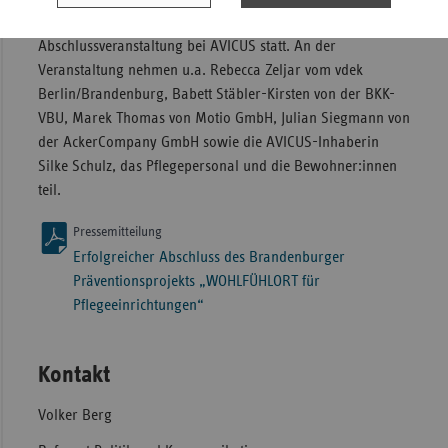
Laufzeit der Projektabschluss mit einer gemeinsamen
Abschlussveranstaltung bei AVICUS statt. An der
Veranstaltung nehmen u.a. Rebecca Zeljar vom vdek
Berlin/Brandenburg, Babett Stäbler-Kirsten von der BKK-
VBU, Marek Thomas von Motio GmbH, Julian Siegmann von
der AckerCompany GmbH sowie die AVICUS-Inhaberin
Silke Schulz, das Pflegepersonal und die Bewohner:innen
teil.
Pressemitteilung
Erfolgreicher Abschluss des Brandenburger
Präventionsprojekts „WOHLFÜHLORT für
Pflegeeinrichtungen“
Kontakt
Volker Berg