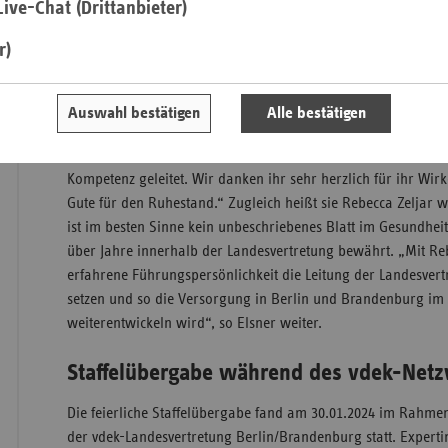
ive-Chat (Drittanbieter)
Gesundheitsversorgung stehen.“ Kooperationsbereitschaft und
Gestaltungswille sind dabei zentrale Anliegen der neuen Leit
r)
Saa
ein am Wohl der Menschen orientiertes Gesundheitswesen i
Sac
nur gemeinsam gestalten.“
Auswahl bestätigen
Alle bestätigen
Sac
Die vdek-Vorstandsvorsitzende, Ulrike Elsner, würdigt Mari
An
Wirken: „Marina Rudolph hat die vdek-Landesvertretung mi
Sch
Kompetenz geleitet. Wir danken ihr sehr herzlich für ihr Wir
Ho
Gute für den Ruhestand.“ Zugleich heißt sie Rebecca Zeljar 
ist im besten Sinne kein unbeschriebenes Blatt im Gesundheit
Thü
über Jahre innerhalb der Landesvertretung bewährt. „Mit Re
erfahrene Führungspersönlichkeit die Leitung der Landesvertr
setzen und so die Versorgung in Berlin und Brandenburg im 
weiterentwickeln wird“, so Elsner weiter.
Staffelübergabe während des vdek-Net
Die feierliche Staffelübergabe fand am 30.01.2024 im Rahme
der vdek-Landesvertretung Berlin/Brandenburg statt. Exper