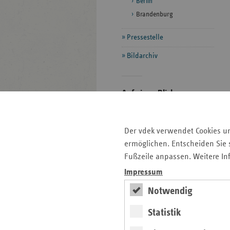
Berlin
Brandenburg
Pressestelle
Bildarchiv
Seitenleiste
Auf einen Blick
mit
Pressemitteilungen
weiteren
Informationen
Veranstaltungen
Der vdek verwendet Cookies u
ermöglichen. Entscheiden Sie s
Ansprechpartner
Fußzeile anpassen. Weitere In
Aktuelle Themen im Fokus
Impressum
Kontakt und Anfahrt
Notwendig
Basisdaten des
Statistik
Berliner