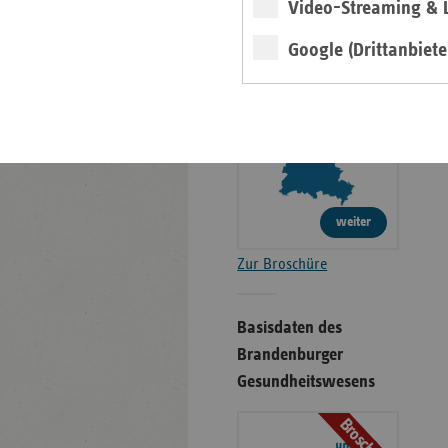
Video-Streaming & L
Gesundheitswesens
Google (Drittanbiete
Broschüre
weiter
Zur Broschüre
Basisdaten des
Brandenburger
Gesundheitswesens
Broschüre