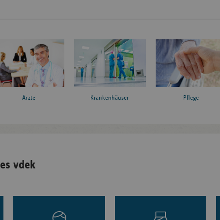
Ärzte
Krankenhäuser
Pflege
es vdek