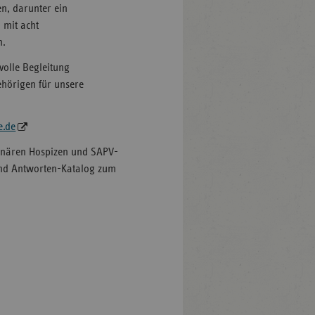
n, darunter ein
 mit acht
n.
volle Begleitung
hörigen für unsere
.
e.de
onären Hospizen und SAPV-
 und Antworten-Katalog zum