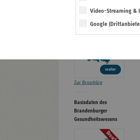
Gesundheitswesens
Video-Streaming & L
Broschüre
Google (Drittanbiete
weiter
Zur Broschüre
Basisdaten des
Brandenburger
Gesundheitswesens
Broschüre