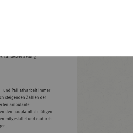
sicherstellen und so
Pfalz
 Leben bis zum Lebensende
rland
r 2023 wieder die Arbeit von
illionen Euro gefördert.
hsen
hsen-
en Überzeugung getragen,
halt
 kein Tabu darstellen,
m auch selbstbestimmt
leswig-
dek-Landesvertretung
lstein
ringen
 und Palliativarbeit immer
ich steigenden Zahlen der
ierten ambulante
en den hauptamtlich Tätigen
en mitgestaltet und dadurch
gen.