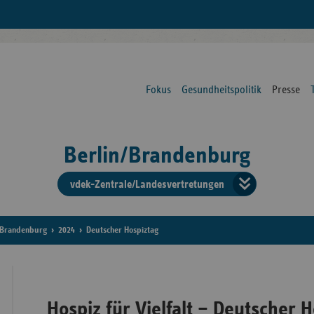
Fokus
Gesundheitspolitik
Presse
Berlin/Brandenburg
vdek-Zentrale/Landesvertretungen
Verba
der
Brandenburg
2024
Deutscher Hospiztag
Ersat
Hospiz für Vielfalt – Deutscher 
Bun