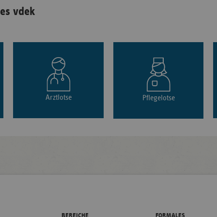
es vdek
Arztlotse
Pflegelotse
BEREICHE
FORMALES