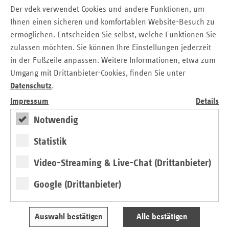
Der vdek verwendet Cookies und andere Funktionen, um
Ersatzkassen überzeugen durch passgenaue
Versorgungslösungen, kompetentes
Ihnen einen sicheren und komfortablen Website-Besuch zu
Gesundheitsmanagement und Kundennähe. Dieses
ermöglichen. Entscheiden Sie selbst, welche Funktionen Sie
Vertrauen ist für uns Verpflichtung und Ansporn zugleich.“
zulassen möchten. Sie können Ihre Einstellungen jederzeit
in der Fußzeile anpassen. Weitere Informationen, etwa zum
Zeljar betont die Rolle der Ersatzkassen als größte
Umgang mit Drittanbieter-Cookies, finden Sie unter
Kassenart im Land: „Wir gestalten die
Datenschutz
.
Gesundheitsversorgung in Brandenburg aktiv mit und
Impressum
Details
stehen der Landespolitik als kompetenter Gesprächspartner
Notwendig
zur Seite. Unser Ziel bleibt es, die Versorgung im Land
nachhaltig zu sichern und weiterzuentwickeln.“
Statistik
Regionale Verantwortung und
Video-Streaming & Live-Chat (Drittanbieter)
bundesweite Stärke
Google (Drittanbieter)
Mit ihrem Zusammenschluss verbinden die Ersatzkassen
regionale Verantwortung und bundesweite Stärke. „Die
Auswahl bestätigen
Alle bestätigen
Menschen in Brandenburg profitieren von einer