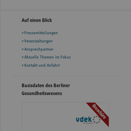
Seitennavigation
Seitenleiste
Auf einen Blick
mit
Pressemitteilungen
weiteren
Informationen
Veranstaltungen
Ansprechpartner
Aktuelle Themen im Fokus
Kontakt und Anfahrt
Basisdaten des Berliner
Gesundheitswesens
Broschüre