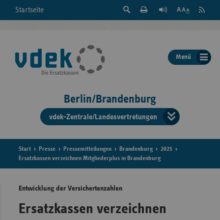
Suche
Seite
RSS
Startseite
Feed
einblenden
Drucken
abonni
Schrift
/
ausblenden
der
Menü
Seite
ändern
Berlin/Brandenburg
vdek-Zentrale/Landesvertretungen
Verband
der
Ersatzka
Start
Presse
Pressemitteilungen
Brandenburg
2025
Ersatzkassen verzeichnen Mitgliederplus in Brandenburg
Entwicklung der Versichertenzahlen
Bun
Ersatzkassen verzeichnen