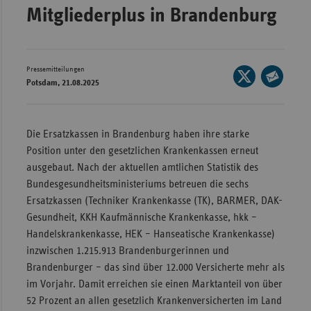
Mitgliederplus in Brandenburg
Wür
Bay
Ber
Pressemitteilungen
Seite
Potsdam, 21.08.2025
auf
Bre
Seite
X
per
Ha
teilen
E-
Die Ersatzkassen in Brandenburg haben ihre starke
Hes
Mail
Position unter den gesetzlichen Krankenkassen erneut
teilen
Mec
ausgebaut. Nach der aktuellen amtlichen Statistik des
Vo
Bundesgesundheitsministeriums betreuen die sechs
Ersatzkassen (Techniker Krankenkasse (TK), BARMER, DAK-
Nie
Gesundheit, KKH Kaufmännische Krankenkasse, hkk –
Nor
Handelskrankenkasse, HEK – Hanseatische Krankenkasse)
Wes
inzwischen 1.215.913 Brandenburgerinnen und
Rhe
Brandenburger – das sind über 12.000 Versicherte mehr als
im Vorjahr. Damit erreichen sie einen Marktanteil von über
52 Prozent an allen gesetzlich Krankenversicherten im Land
Saa