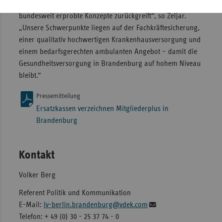
Versorgung, die regional verwurzelt ist und zugleich auf
bundesweit erprobte Konzepte zurückgreift“, so Zeljar.
„Unsere Schwerpunkte liegen auf der Fachkräftesicherung,
einer qualitativ hochwertigen Krankenhausversorgung und
einem bedarfsgerechten ambulanten Angebot – damit die
Gesundheitsversorgung in Brandenburg auf hohem Niveau
bleibt.“
Pressemitteilung
Ersatzkassen verzeichnen Mitgliederplus in
Brandenburg
Kontakt
Volker Berg
Referent Politik und Kommunikation
E-Mail:
lv-berlin.brandenburg@vdek.com
Telefon: + 49 (0) 30 - 25 37 74 - 0