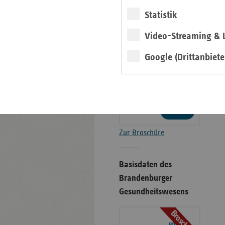
Gesundheitswesens
Statistik
Broschüre
Video-Streaming & L
Google (Drittanbiete
weiter
Zur Broschüre
Basisdaten des
Brandenburger
Gesundheitswesens
Broschüre