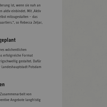
rderung ist, wenn sie nah an
 aktiv einbindet. Mit ‚Aktiv
elbst mitzugestalten – das
artiers.“, so Rebecca Zeljar,
geplant
eines wöchentlichen
s erfolgreiche Format
igschwellig gestaltet. Dafür
r Landeshauptstadt Potsdam
ken
ge Zusammenarbeit von
entive Angebote langfristig