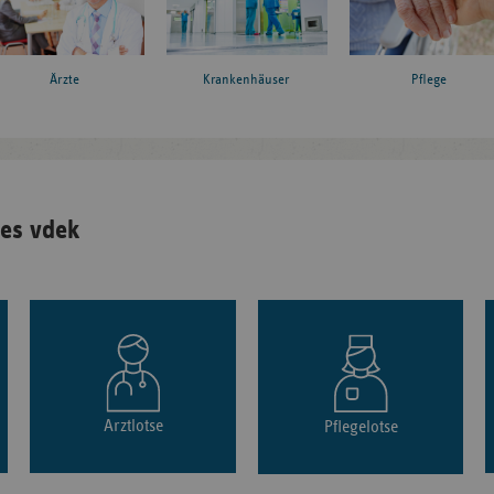
Ärzte
Krankenhäuser
Pflege
es vdek
Arztlotse
Pflegelotse