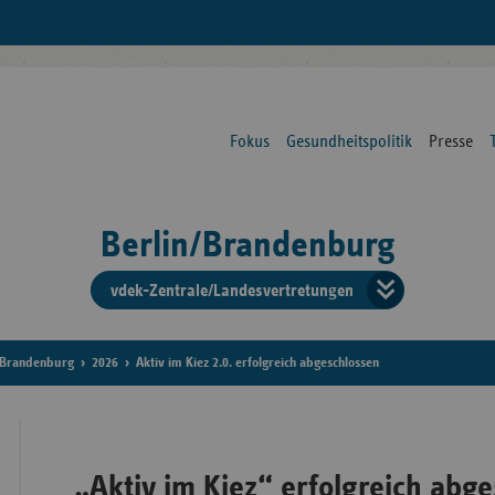
Fokus
Gesundheitspolitik
Presse
Berlin/Brandenburg
vdek-Zentrale/Landesvertretungen
Verba
der
Brandenburg
2026
Aktiv im Kiez 2.0. erfolgreich abgeschlossen
Ersat
„Aktiv im Kiez“ erfolgreich abg
Bun