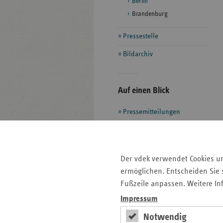
Berlin
Brandenburg
Pressestelle
Bildarchiv
Seitenleiste
Auf einen Blick
mit
Pressemitteilungen
weiteren
Informationen
Veranstaltungen
Ansprechpartner
Aktuelle Themen im Fokus
Der vdek verwendet Cookies u
Kontakt und Anfahrt
ermöglichen. Entscheiden Sie s
Fußzeile anpassen. Weitere In
Impressum
Basisdaten des
Berliner
Notwendig