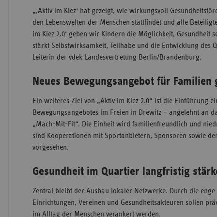
„‚Aktiv im Kiez‘ hat gezeigt, wie wirkungsvoll Gesundheitsfö
den Lebenswelten der Menschen stattfindet und alle Beteiligten
im Kiez 2.0‘ geben wir Kindern die Möglichkeit, Gesundheit s
stärkt Selbstwirksamkeit, Teilhabe und die Entwicklung des Qu
Leiterin der vdek-Landesvertretung Berlin/Brandenburg.
Neues Bewegungsangebot für Familien 
Ein weiteres Ziel von „Aktiv im Kiez 2.0“ ist die Einführung 
Bewegungsangebotes im Freien in Drewitz – angelehnt an da
„Mach-Mit-Fit“. Die Einheit wird familienfreundlich und niedr
sind Kooperationen mit Sportanbietern, Sponsoren sowie de
vorgesehen.
Gesundheit im Quartier langfristig stär
Zentral bleibt der Ausbau lokaler Netzwerke. Durch die en
Einrichtungen, Vereinen und Gesundheitsakteuren sollen präv
im Alltag der Menschen verankert werden.