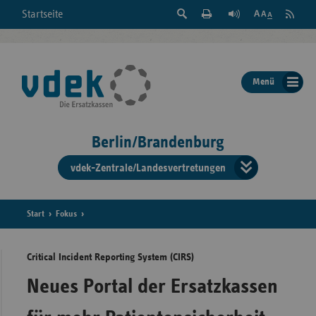
Suche
Seite
RSS
Startseite
Feed
einblenden
Drucken
abonni
Schrift
/
ausblenden
der
Menü
Seite
ändern
Berlin/Brandenburg
vdek-Zentrale/Landesvertretungen
Verband
der
Ersatzka
Start
Fokus
Critical Incident Reporting System (CIRS)
Bun
Neues Portal der Ersatzkassen