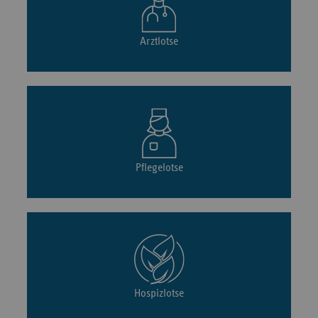
Arztlotse
Pflegelotse
Hospizlotse