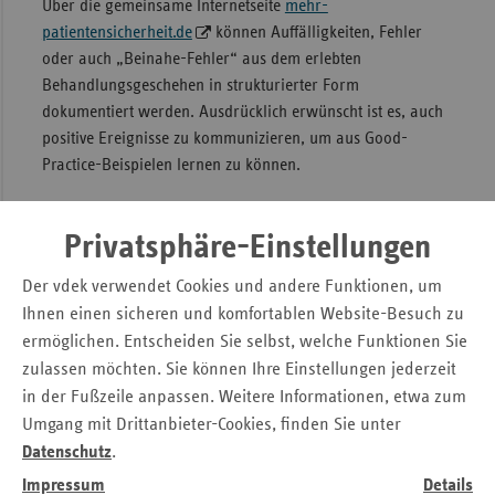
Über die gemeinsame Internetseite
mehr-
patientensicherheit.de
können Auffälligkeiten, Fehler
oder auch „Beinahe-Fehler“ aus dem erlebten
Behandlungsgeschehen in strukturierter Form
dokumentiert werden. Ausdrücklich erwünscht ist es, auch
positive Ereignisse zu kommunizieren, um aus Good-
Practice-Beispielen lernen zu können.
Privatsphäre-Einstellungen
Der vdek verwendet Cookies und andere Funktionen, um
Ihnen einen sicheren und komfortablen Website-Besuch zu
Das neue Portal für Patientensicherheit bietet den
ermöglichen. Entscheiden Sie selbst, welche Funktionen Sie
Versicherten eine Plattform, auf der sie ihre
zulassen möchten. Sie können Ihre Einstellungen jederzeit
Erfahrungen teilen können – seien es
in der Fußzeile anpassen. Weitere Informationen, etwa zum
Herausforderungen im System oder positive Beispiele
Umgang mit Drittanbieter-Cookies, finden Sie unter
guter Praxis. So verbessern wir die Sicherheit und
Datenschutz
.
Qualität der Patientenversorgung kontinuierlich
Impressum
Details
weiter. Durch diese gemeinsame Anstrengung