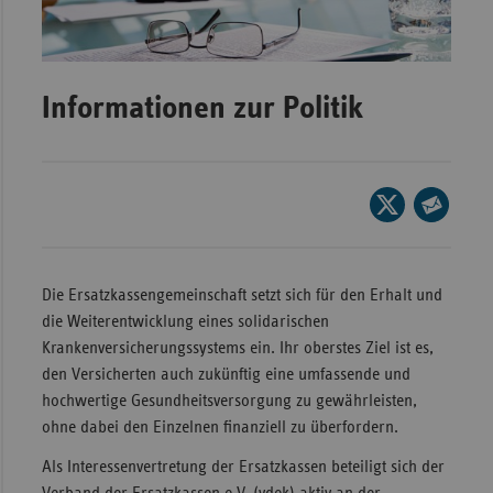
Wür
Bay
Informationen zur Politik
Ber
Bre
Ha
Seite
Hes
auf
Seite
X
Mec
per
teilen
Vo
E-
Die Ersatzkassengemeinschaft setzt sich für den Erhalt und
Mail
die Weiterentwicklung eines solidarischen
Nie
teilen
Krankenversicherungssystems ein. Ihr oberstes Ziel ist es,
Nor
den Versicherten auch zukünftig eine umfassende und
Wes
hochwertige Gesundheitsversorgung zu gewährleisten,
Rhe
ohne dabei den Einzelnen finanziell zu überfordern.
Als Interessenvertretung der Ersatzkassen beteiligt sich der
Saa
Verband der Ersatzkassen e.V. (vdek) aktiv an der