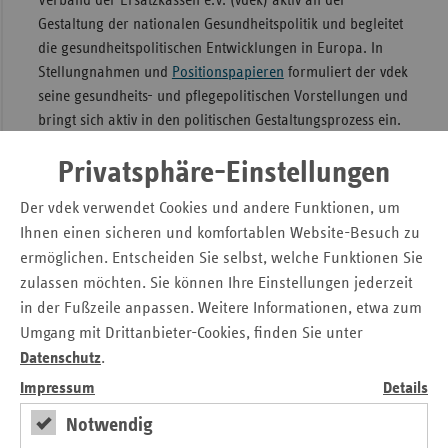
Gestaltung der nationalen Gesundheitspolitik und begleitet
Sac
die gesundheitspolitischen Entwicklungen in Europa. In
Sac
Stellungnahmen und
Positionspapieren
formuliert der vdek
An
seine gesundheits- und pflegepolitischen Vorstellungen und
bringt sich aktiv in den politischen Gestaltungsprozess ein.
Sch
Darüber hinaus bietet er mit seinen gesundheitspolitischen
Ho
Privatsphäre-Einstellungen
Veranstaltungen
eine Dialogplattform für
Thü
versorgungspolitisch relevante Fragestellungen der
Der vdek verwendet Cookies und andere Funktionen, um
Zukunft. Weiterhin finden Sie hier themenspezifische
Ihnen einen sicheren und komfortablen Website-Besuch zu
Standpunkte der vdek-Landesvertretung Rheinland-Pfalz.
ermöglichen. Entscheiden Sie selbst, welche Funktionen Sie
zulassen möchten. Sie können Ihre Einstellungen jederzeit
Seitennavigation
Seitenleiste
Auf einen Blick
in der Fußzeile anpassen. Weitere Informationen, etwa zum
mit
Umgang mit Drittanbieter-Cookies, finden Sie unter
Fokus-Themen
weiteren
Datenschutz
.
Informationen
Pressemitteilungen
Impressum
Details
Veranstaltungen
Notwendig
Kontakt und Anfahrt