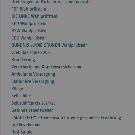
Drei Fragen an Parteien zur Landtagswahl
Sac
FDP Wahlprüfstein
DIE LINKE Wahlprüfstein
Sac
SPD Wahlprüfstein
An
BSW Wahlprüfstein
Sch
CDU Wahlprüfstein
Ho
BÜNDNIS 90/DIE GRÜNEN Wahlprüfstein
vdek-Basisdaten 2025
Thü
Bevölkerung
Versicherte und Krankenversicherung
Ambulante Versorgung
Stationäre Versorgung
Pflege
Selbsthilfe
Selbsthilfepreis 2024/25
Gesunde Lebenswelten
„MAHLZEIT!“ – Gemeinsam für eine gesündere Ernährung
in Pflegeheimen
Resi Saluto