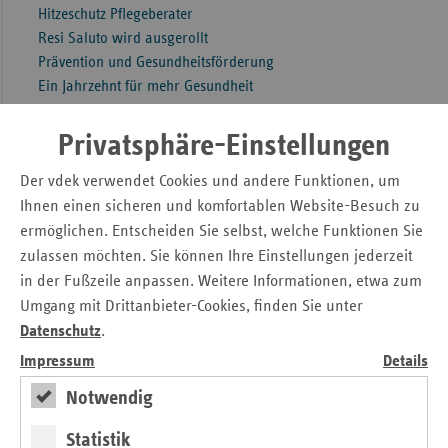
Hitzeschutz Pflegeberater
Resi Saluto wird ausgerollt
Prävention und Gesundheitsförderung
Ein Jahrzehnt für mehr Gesundheit
Pflege
Zuhause in der Pflege – gemeinsam statt einsam
Privatsphäre-Einstellungen
Pflegebedürftige und pflegende Angehörige
Der vdek verwendet Cookies und andere Funktionen, um
„Pflege stärker vernetzen!“
Unterstützung Pflegefachkräfte
Ihnen einen sicheren und komfortablen Website-Besuch zu
Pflege: Das Thema geht uns alle an!
ermöglichen. Entscheiden Sie selbst, welche Funktionen Sie
Kommentar Martin Schneider
zulassen möchten. Sie können Ihre Einstellungen jederzeit
Archiv
in der Fußzeile anpassen. Weitere Informationen, etwa zum
Gesundheitspolitik
Umgang mit Drittanbieter-Cookies, finden Sie unter
Positionen und Stellungnahmen
Datenschutz
.
Veranstaltungen
Impressum
Details
Ersatzkassenforum 2023
Notwendig
Interview mit Dr. Oliver Kusch, SPD
Interview mit Dr. Markus Mai, Pflegekammer RLP
Statistik
Interview mit Dr. Nadja Moreno, KV RLP