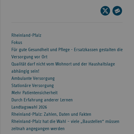
Wür
Seite
auf
Seite
Bay
X
per
Ber
teilen
E-
Rheinland-Pfalz
Bre
Mail
Fokus
teilen
Für gute Gesundheit und Pflege - Ersatzkassen gestalten die
Ha
Versorgung vor Ort
Hes
Qualität darf nicht vom Wohnort und der Haushaltslage
Mec
abhängig sein!
Vo
Ambulante Versorgung
Stationäre Versorgung
Nie
Mehr Patientensicherheit
Nor
Durch Erfahrung anderer Lernen
Wes
Landtagswahl 2026
Rheinland-Pfalz: Zahlen, Daten und Fakten
Rhe
Rheinland-Pfalz hat die Wahl – viele „Baustellen“ müssen
zeitnah angegangen werden
Saa