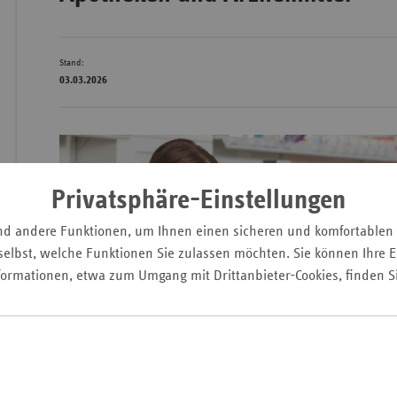
Stand:
Wür
03.03.2026
Bay
Ber
Bre
Privatsphäre-Einstellungen
Ha
Hes
nd andere Funktionen, um Ihnen einen sicheren und komfortablen
elbst, welche Funktionen Sie zulassen möchten. Sie können Ihre Ei
Mec
formationen, etwa zum Umgang mit Drittanbieter-Cookies, finden S
Vo
Nie
Nor
Wes
Rhe