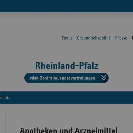
Fokus
Gesundheitspolitik
Presse
Rheinland-Pfalz
vdek-Zentrale/Landesvertretungen
Verba
der
mittel
Ersat
Apotheken und Arzneimittel
Bun