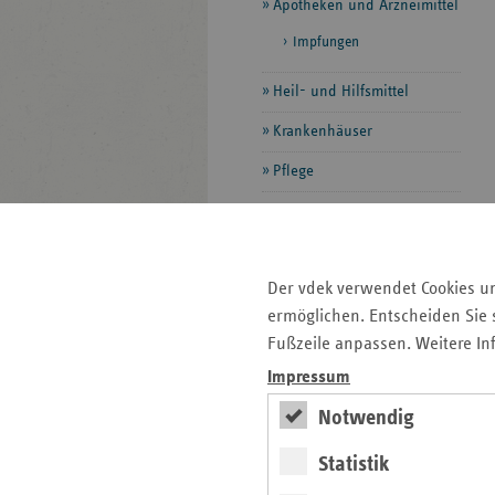
Apotheken und Arzneimittel
Impfungen
Heil- und Hilfsmittel
Krankenhäuser
Pflege
Prävention
Rettungsdienst und
Krankentransport
Der vdek verwendet Cookies u
ermöglichen. Entscheiden Sie s
Selbsthilfeförderung
Fußzeile anpassen. Weitere In
Vorsorge und Rehabilitation
Impressum
Zahnärzte
Notwendig
Statistik
Seitenleiste
Auf einen Blick