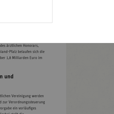
Pfalz
rland
hsen
einbarung
hsen-
halt
 gesetzlichen Krankenkassen
leswig-
des ärztlichen Honorars,
lstein
and-Pfalz belaufen sich die
ber 1,8 Milliarden Euro im
ringen
en und
tlichen Vereinigung werden
 zur Verordnungssteuerung
vorgabe ein vorläufiges