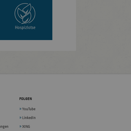
Hospizlotse
FOLGEN
YouTube
LinkedIn
lungen
XING