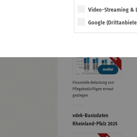
Video-Streaming & L
Eigenanteile in der
Google (Drittanbiete
stationären Pflege
01.07.2026
Grafiken
weiter
Finanzielle Belastung von
Pflegebedürftigen erneut
gestiegen
vdek-Basisdaten
Rheinland-Pfalz 2025