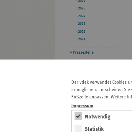
2026
2025
2024
2023
2022
2021
Pressestelle
Bildarchiv
Der vdek verwendet Cookies u
Seitenleiste
Auf einen Blick
ermöglichen. Entscheiden Sie s
mit
Fußzeile anpassen. Weitere In
Fokus-Themen
weiteren
Informationen
Pressemitteilungen
Impressum
Veranstaltungen
Notwendig
Kontakt und Anfahrt
Statistik
Mitgliedskassen