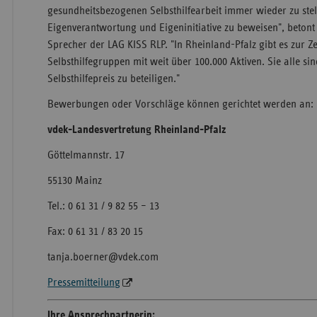
gesundheitsbezogenen Selbsthilfearbeit immer wieder zu ste
Eigenverantwortung und Eigeninitiative zu beweisen", betont
Sprecher der LAG KISS RLP. "In Rheinland-Pfalz gibt es zur Ze
Selbsthilfegruppen mit weit über 100.000 Aktiven. Sie alle si
Selbsthilfepreis zu beteiligen."
Bewerbungen oder Vorschläge können gerichtet werden an:
vdek-Landesvertretung Rheinland-Pfalz
Göttelmannstr. 17
55130 Mainz
Tel.: 0 61 31 / 9 82 55 – 13
Fax: 0 61 31 / 83 20 15
tanja.boerner@vdek.com
Pressemitteilung
Ihre Ansprechpartnerin: