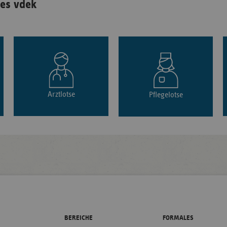
es vdek
Arztlotse
Pflegelotse
BEREICHE
FORMALES