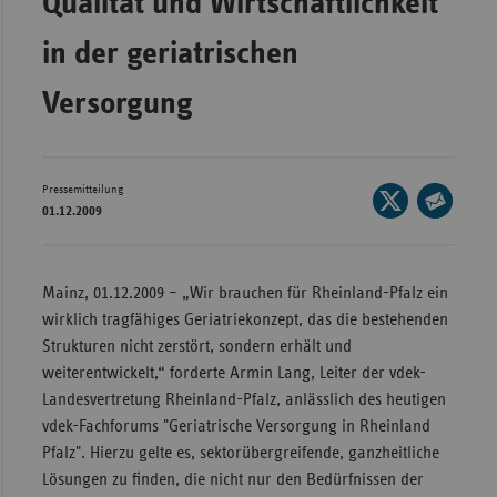
Qualität und Wirtschaftlichkeit
Wür
in der geriatrischen
Bay
Versorgung
Ber
Bre
Ha
Pressemitteilung
Seite
01.12.2009
auf
Hes
Seite
X
per
Mec
teilen
E-
Vo
Mainz, 01.12.2009 – „Wir brauchen für Rheinland-Pfalz ein
Mail
wirklich tragfähiges Geriatriekonzept, das die bestehenden
Nie
teilen
Strukturen nicht zerstört, sondern erhält und
Nor
weiterentwickelt,“ forderte Armin Lang, Leiter der vdek-
Wes
Landesvertretung Rheinland-Pfalz, anlässlich des heutigen
vdek-Fachforums "Geriatrische Versorgung in Rheinland
Rhe
Pfalz". Hierzu gelte es, sektorübergreifende, ganzheitliche
Lösungen zu finden, die nicht nur den Bedürfnissen der
Saa