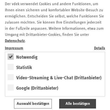
Rehabilitationseinrichtungen in Rheinland-Pfalz
Der vdek verwendet Cookies und andere Funktionen, um
gemeinsam mit den Krankenkassen und dem MDK ein
Ihnen einen sicheren und komfortablen Website-Besuch zu
Zertifizierungsverfahren „Qualitätssiegel Geriatrische
ermöglichen. Entscheiden Sie selbst, welche Funktionen Sie
Reha“ eingeführt. „Hier müssen wir ansetzen, um auch in
zulassen möchten. Sie können Ihre Einstellungen jederzeit
Zukunft in Rheinland-Pfalz eine qualitativ hochwertige und
in der Fußzeile anpassen. Weitere Informationen, etwa zum
wirtschaftliche geriatrische Versorgung zu gewährleisten,“
Umgang mit Drittanbieter-Cookies, finden Sie unter
erklärte Lang.
Datenschutz
.
Christiane Berg, Leiterin des Referats Stationäre
Impressum
Details
Versorgung in der vdek-Landesvertretung Rheinland-Pfalz,
Notwendig
ergänzte, die Planung von akutstationären Angeboten
müsse weiterhin unbedingt zurückhaltend und, wenn
Statistik
überhaupt, am tatsächlichen Bedarf orientiert erfolgen. Mit
einer vermehrten Ausweisung von akutgeriatrischen
Video-Streaming & Live-Chat (Drittanbieter)
Abteilungen bzw. Schwerpunkten an Krankenhäusern
drohe die geriatrische Versorgung teurer, aber nicht
Google (Drittanbieter)
unbedingt besser zu werden. Denn insbesondere kleinere
Krankenhäuser verfügten nicht über die Fallzahlen, um
Auswahl bestätigen
Alle bestätigen
wirklich hohe geriatrische Kompetenz und gute Strukturen