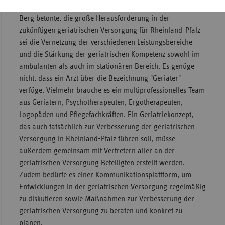
auszubilden.
Berg betonte, die große Herausforderung in der
zukünftigen geriatrischen Versorgung für Rheinland-Pfalz
sei die Vernetzung der verschiedenen Leistungsbereiche
und die Stärkung der geriatrischen Kompetenz sowohl im
ambulanten als auch im stationären Bereich. Es genüge
nicht, dass ein Arzt über die Bezeichnung "Geriater"
verfüge. Vielmehr brauche es ein multiprofessionelles Team
aus Geriatern, Psychotherapeuten, Ergotherapeuten,
Logopäden und Pflegefachkräften. Ein Geriatriekonzept,
das auch tatsächlich zur Verbesserung der geriatrischen
Versorgung in Rheinland-Pfalz führen soll, müsse
außerdem gemeinsam mit Vertretern aller an der
geriatrischen Versorgung Beteiligten erstellt werden.
Zudem bedürfe es einer Kommunikationsplattform, um
Entwicklungen in der geriatrischen Versorgung regelmäßig
zu diskutieren sowie Maßnahmen zur Verbesserung der
geriatrischen Versorgung zu beraten und konkret zu
planen.