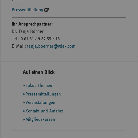
Pressemitteilung
Ihr Ansprechpartner:
Dr. Tanja Börner
Tel.: 0 61 31 / 9 82 55 - 13
E-Mail:
tanja.boerner@vdek.com
Seitennavigation
Seitenleiste
Auf einen Blick
mit
Fokus-Themen
weiteren
Informationen
Pressemitteilungen
Veranstaltungen
Kontakt und Anfahrt
Mitgliedskassen