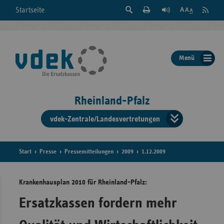
Suche
Seite
RSS
Startseite
Feed
einblenden
Drucken
abonni
Schrift
/
ausblenden
der
Menü
Seite
ändern
Rheinland-Pfalz
vdek-Zentrale/Landesvertretungen
Verband
der
Ersatzka
Start
Presse
Pressemitteilungen
2009
1.12.2009
Krankenhausplan 2010 für Rheinland-Pfalz:
Bun
Ersatzkassen fordern mehr