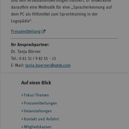
und sein Artikulationsvermögen trainiert. Er entwickelte
daraufhin eine Methodik für eine „Spracherkennung auf
dem PC als Hilfsmittel zum Sprechtraining in der
Logopädie“.
Pressemitteilung
Ihr Ansprechpartner:
Dr. Tanja Börner
Tel.: 0 61 31 / 9 82 55 - 13
E-Mail:
tanja.boerner@vdek.com
Seitennavigation
Seitenleiste
Auf einen Blick
mit
Fokus-Themen
weiteren
Informationen
Pressemitteilungen
Veranstaltungen
Kontakt und Anfahrt
Mitgliedskassen