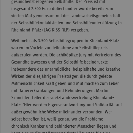
gesundheitsbezogenen Selbsthilfe. Der Preis ist mit
Sac
insgesamt 2.500 Euro dotiert und er wurde bereits zum
vierten Mal gemeinsam mit der Landesarbeitsgemeinschaft
Sac
der Selbsthilfekontaktstellen und Selbsthilfeunterstützung in
An
Rheinland-Pfalz (LAG KISS RLP) vergeben.
Sch
Weit mehr als 3.500 Selbsthilfegruppen in Rheinland-Pfalz
Ho
waren im Vorfeld zur Teilnahme am Selbsthilfepreis
Thü
aufgerufen worden. Die achtköpfige Jury mit Vertretern des
Gesundheitswesens und der Selbsthilfe beeindruckte
insbesondere das unermüdliche, beispielhafte und kreative
Wirken der diesjährigen Preisträger, die durch gelebte
Mitmenschlichkeit Kraft geben und Mut machen zum Leben
mit Dauererkrankungen und Behinderungen. Martin
Schneider, Leiter der vdek-Landesvertretung Rheinland-
Pfalz: "Hier werden Eigenverantwortung und Solidarität auf
außergewöhnliche Weise miteinander verbunden. Wer
selbst betroffen ist, weiß genau, wo die Probleme
chronisch Kranker und behinderter Menschen liegen und