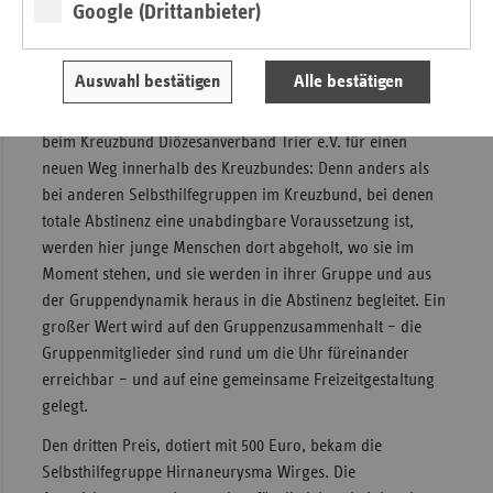
Google (Drittanbieter)
Fortbildungskonzept für Erzieher, Lehrer und alle Personen,
die mit Kindern arbeiten.
Auswahl bestätigen
Alle bestätigen
Platz zwei mit einem Preisgeld von 750 Euro ging an die
Selbsthilfegruppe „Die Jungen Menschen im Kreuzbund“
beim Kreuzbund Diözesanverband Trier e.V. für einen
neuen Weg innerhalb des Kreuzbundes: Denn anders als
bei anderen Selbsthilfegruppen im Kreuzbund, bei denen
totale Abstinenz eine unabdingbare Voraussetzung ist,
werden hier junge Menschen dort abgeholt, wo sie im
Moment stehen, und sie werden in ihrer Gruppe und aus
der Gruppendynamik heraus in die Abstinenz begleitet. Ein
großer Wert wird auf den Gruppenzusammenhalt – die
Gruppenmitglieder sind rund um die Uhr füreinander
erreichbar – und auf eine gemeinsame Freizeitgestaltung
gelegt.
Den dritten Preis, dotiert mit 500 Euro, bekam die
Selbsthilfegruppe Hirnaneurysma Wirges. Die