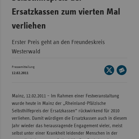
Wür
Ersatzkassen zum vierten Mal
Bay
verliehen
Ber
Bre
Erster Preis geht an den Freundeskreis
Westerwald
Ha
Hes
Pressemitteilung
Seite
Mec
12.02.2011
auf
Seite
Vo
X
per
Nie
teilen
E-
Mainz, 12.02.2011 – Im Rahmen einer Festveranstaltung
Mail
Nor
wurde heute in Mainz der „Rheinland-Pfälzische
teilen
Wes
Selbsthilfepreis der Ersatzkassen“ rückwirkend für 2010
verliehen. Damit würdigen die Ersatzkassen auch in diesem
Rhe
Jahr wieder das herausragende Engagement vieler, meist
selbst unter einer Krankheit leidender Menschen in der
Saa