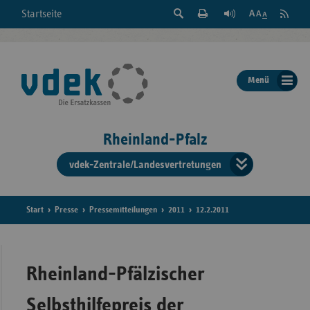
Suche
Seite
RSS
Startseite
Feed
einblenden
Drucken
abonni
Schrift
/
ausblenden
der
Menü
Seite
ändern
Rheinland-Pfalz
vdek-Zentrale/Landesvertretungen
Verband
der
Ersatzka
Start
Presse
Pressemitteilungen
2011
12.2.2011
Bun
Rheinland-Pfälzischer
Selbsthilfepreis der