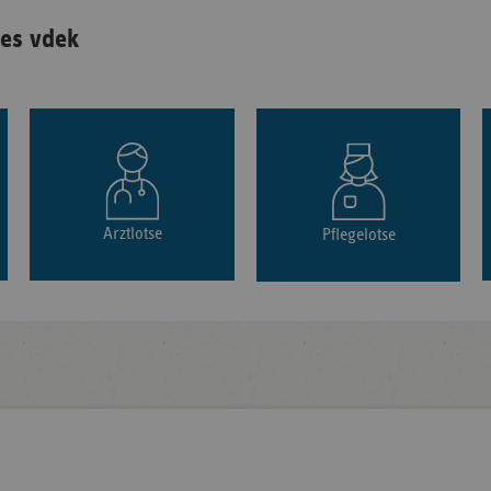
es vdek
Arztlotse
Pflegelotse