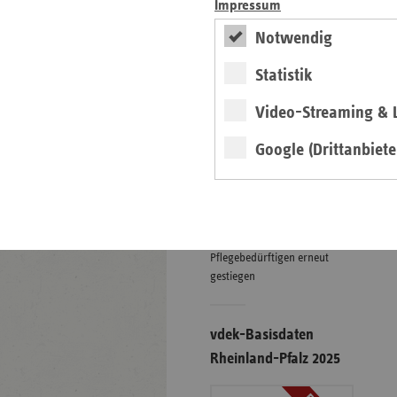
Impressum
Notwendig
Eigenanteile in der
Statistik
stationären Pflege
01.07.2026
Video-Streaming & L
Grafiken
Google (Drittanbiete
weiter
Finanzielle Belastung von
Pflegebedürftigen erneut
gestiegen
vdek-Basisdaten
Rheinland-Pfalz 2025