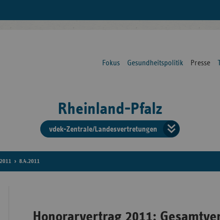
Fokus
Gesundheitspolitik
Presse
Rheinland-Pfalz
vdek-Zentrale/Landesvertretungen
Verba
der
2011
8.4.2011
Ersat
Honorarvertrag 2011: Gesamtve
Bun