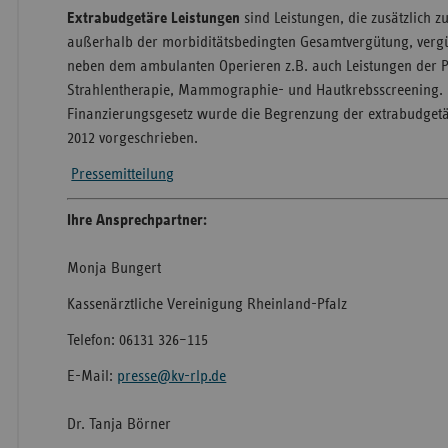
Extrabudgetäre Leistungen
sind Leistungen, die zusätzlich 
außerhalb der morbiditätsbedingten Gesamtvergütung, vergü
neben dem ambulanten Operieren z.B. auch Leistungen der P
Strahlentherapie, Mammographie- und Hautkrebsscreening.
Finanzierungsgesetz wurde die Begrenzung der extrabudgetä
2012 vorgeschrieben.
Pressemitteilung
Ihre Ansprechpartner:
Monja Bungert
Kassenärztliche Vereinigung Rheinland-Pfalz
Telefon: 06131 326–115
E-Mail:
presse@kv-rlp.de
Dr. Tanja Börner