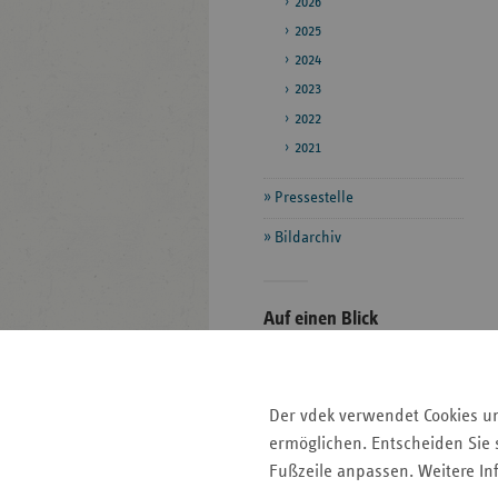
2026
2025
2024
2023
2022
2021
Pressestelle
Bildarchiv
Seitenleiste
Auf einen Blick
mit
Fokus-Themen
weiteren
Informationen
Pressemitteilungen
Der vdek verwendet Cookies u
Veranstaltungen
ermöglichen. Entscheiden Sie s
Kontakt und Anfahrt
Fußzeile anpassen. Weitere In
Mitgliedskassen