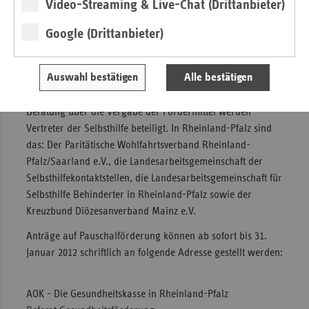
Video-Streaming & Live-Chat (Drittanbieter)
Pfalz“ haben sich die gesetzlichen Krankenkassen
zusammengeschlossen, um gemeinsam über die Anträge
Google (Drittanbieter)
der Pauschalförderung von Selbsthilfegruppen, -
organisationen und -kontaktstellen in Rheinland-Pfalz zu
Auswahl bestätigen
Alle bestätigen
entscheiden. Dazu gehören AOK, BKK, IKK, Knappschaft,
LKK und der Verband der Ersatzkassen (vdek). An der
Beratung über die Vergabe der Fördermittel werden
Vertreter der Selbsthilfe beteiligt. In Rheinland-Pfalz sind
das: Der Paritätische Wohlfahrtsverband Rheinland-
Pfalz/Saarland e.V., die Landesarbeitsgemeinschaft der
Selbsthilfekontaktstellen, die Landesarbeitsgemeinschaft für
Selbsthilfe Behinderter in Rheinland-Pfalz sowie der
Kreuzbund Diözesanverband Mainz e.V.
Anträge auf Pauschalförderung können ab sofort bis 31.
Januar 2012 schriftlich an folgende Adresse gestellt werden:
AOK - Die Gesundheitskasse in Rheinland-Pfalz