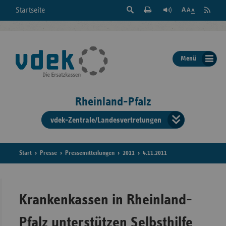
Suche
Seite
RSS
Startseite
Feed
einblenden
Drucken
abonni
Schrift
/
ausblenden
der
Menü
Seite
ändern
Rheinland-Pfalz
vdek-Zentrale/Landesvertretungen
Verband
der
Ersatzka
Start
Presse
Pressemitteilungen
2011
4.11.2011
Bun
Krankenkassen in Rheinland-
Pfalz unterstützen Selbsthilfe