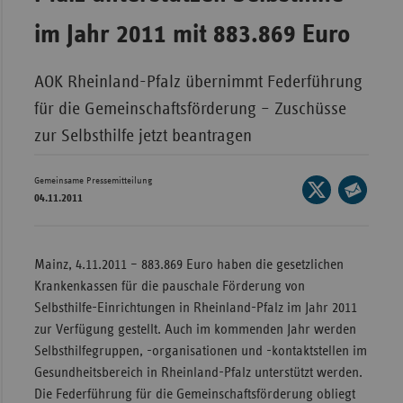
Wür
im Jahr 2011 mit 883.869 Euro
Bay
AOK Rheinland-Pfalz übernimmt Federführung
Ber
für die Gemeinschaftsförderung – Zuschüsse
Bre
zur Selbsthilfe jetzt beantragen
Ha
Hes
Gemeinsame Pressemitteilung
Seite
04.11.2011
auf
Mec
Seite
X
Vo
per
teilen
E-
Nie
Mainz, 4.11.2011 – 883.869 Euro haben die gesetzlichen
Mail
Krankenkassen für die pauschale Förderung von
Nor
teilen
Selbsthilfe-Einrichtungen in Rheinland-Pfalz im Jahr 2011
Wes
zur Verfügung gestellt. Auch im kommenden Jahr werden
Rhe
Selbsthilfegruppen, -organisationen und -kontaktstellen im
Gesundheitsbereich in Rheinland-Pfalz unterstützt werden.
Die Federführung für die Gemeinschaftsförderung obliegt
Saa