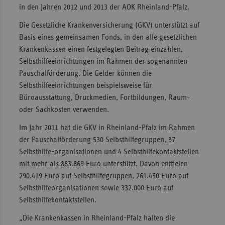
in den Jahren 2012 und 2013 der AOK Rheinland-Pfalz.
Sac
Die Gesetzliche Krankenversicherung (GKV) unterstützt auf
Sac
Basis eines gemeinsamen Fonds, in den alle gesetzlichen
An
Krankenkassen einen festgelegten Beitrag einzahlen,
Sch
Selbsthilfeeinrichtungen im Rahmen der sogenannten
Ho
Pauschalförderung. Die Gelder können die
Selbsthilfeeinrichtungen beispielsweise für
Thü
Büroausstattung, Druckmedien, Fortbildungen, Raum-
oder Sachkosten verwenden.
Im Jahr 2011 hat die GKV in Rheinland-Pfalz im Rahmen
der Pauschalförderung 530 Selbsthilfegruppen, 37
Selbsthilfe-organisationen und 4 Selbsthilfekontaktstellen
mit mehr als 883.869 Euro unterstützt. Davon entfielen
290.419 Euro auf Selbsthilfegruppen, 261.450 Euro auf
Selbsthilfeorganisationen sowie 332.000 Euro auf
Selbsthilfekontaktstellen.
„Die Krankenkassen in Rheinland-Pfalz halten die