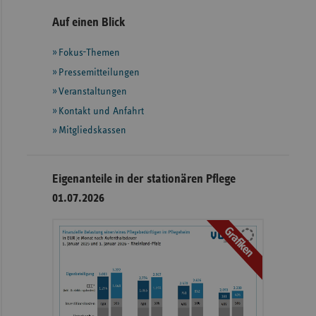
Seitennavigation
Seitenleiste
Auf einen Blick
mit
Fokus-Themen
weiteren
Informationen
Pressemitteilungen
Veranstaltungen
Kontakt und Anfahrt
Mitgliedskassen
Eigenanteile in der stationären Pflege
01.07.2026
Grafiken