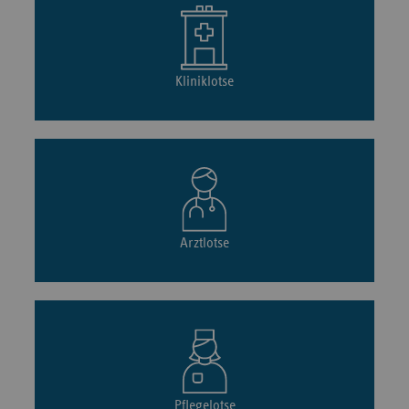
Kliniklotse
Arztlotse
Pflegelotse