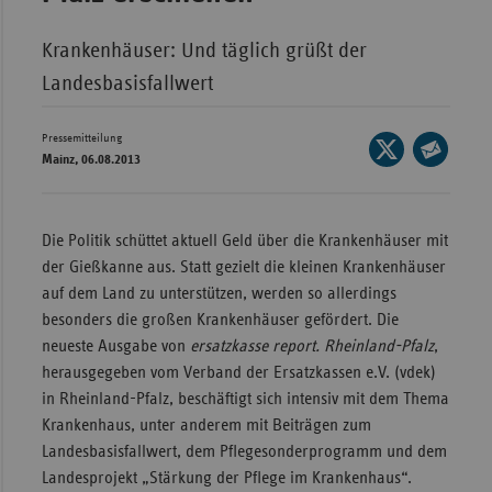
Wür
Krankenhäuser: Und täglich grüßt der
Bay
Landesbasisfallwert
Ber
Pressemitteilung
Seite
Bre
Mainz, 06.08.2013
auf
Seite
Ha
X
per
Hes
teilen
E-
Die Politik schüttet aktuell Geld über die Krankenhäuser mit
Mec
Mail
der Gießkanne aus. Statt gezielt die kleinen Krankenhäuser
Vo
teilen
auf dem Land zu unterstützen, werden so allerdings
besonders die großen Krankenhäuser gefördert. Die
Nie
neueste Ausgabe von
ersatzkasse report. Rheinland-Pfalz
,
Nor
herausgegeben vom Verband der Ersatzkassen e.V. (vdek)
Wes
in Rheinland-Pfalz, beschäftigt sich intensiv mit dem Thema
Rhe
Krankenhaus, unter anderem mit Beiträgen zum
Landesbasisfallwert, dem Pflegesonderprogramm und dem
Landesprojekt „Stärkung der Pflege im Krankenhaus“.
Saa