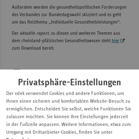
Außerdem werden die gesundheitspolitischen Forderungen
Sac
des Verbandes zur Bundestagswahl skizziert und es geht
Sac
um das Reizthema „Individuelle Gesundheitsleistungen“.
An
Der aktuelle
report.
zu diesen und weiteren Themen aus
Sch
dem rheinland-pfälzischen Gesundheitswesen steht
hier
Ho
zum Download bereit.
Thü
Pressemitteilung
Privatsphäre-Einstellungen
Dr. Tanja Börner
Der vdek verwendet Cookies und andere Funktionen, um
Verband der Ersatzkassen e. V. (vdek)
Ihnen einen sicheren und komfortablen Website-Besuch zu
Landesvertretung Rheinland-Pfalz
ermöglichen. Entscheiden Sie selbst, welche Funktionen Sie
Wilhelm-Theodor-Römheld-Str. 22
zulassen möchten. Sie können Ihre Einstellungen jederzeit
55130 Mainz
in der Fußzeile anpassen. Weitere Informationen, etwa zum
Umgang mit Drittanbieter-Cookies, finden Sie unter
Tel.: 0 61 31 / 9 82 55 - 15