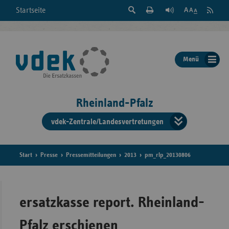
Suche
Seite
RSS
Startseite
Feed
einblenden
Drucken
abonni
Schrift
/
ausblenden
der
Menü
Seite
ändern
Rheinland-Pfalz
vdek-Zentrale/Landesvertretungen
Verband
der
Ersatzka
Start
Presse
Pressemitteilungen
2013
pm_rlp_20130806
Bun
ersatzkasse report. Rheinland-
Pfalz erschienen