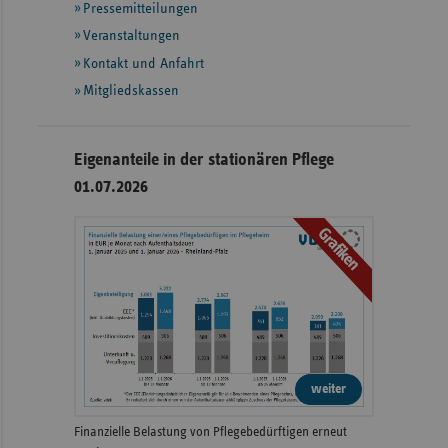
Informationen
Pressemitteilungen
Veranstaltungen
Kontakt und Anfahrt
Mitgliedskassen
Eigenanteile in der stationären Pflege
01.07.2026
Grafiken
weiter
Finanzielle Belastung von Pflegebedürftigen erneut