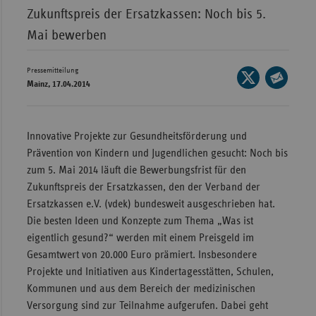
Zukunftspreis der Ersatzkassen: Noch bis 5.
Wür
Mai bewerben
Bay
Ber
Pressemitteilung
Seite
Mainz, 17.04.2014
auf
Bre
Seite
X
per
Ha
teilen
E-
Innovative Projekte zur Gesundheitsförderung und
Hes
Mail
Prävention von Kindern und Jugendlichen gesucht: Noch bis
teilen
Mec
zum 5. Mai 2014 läuft die Bewerbungsfrist für den
Vo
Zukunftspreis der Ersatzkassen, den der Verband der
Ersatzkassen e.V. (vdek) bundesweit ausgeschrieben hat.
Nie
Die besten Ideen und Konzepte zum Thema „Was ist
Nor
eigentlich gesund?“ werden mit einem Preisgeld im
Wes
Gesamtwert von 20.000 Euro prämiert. Insbesondere
Rhe
Projekte und Initiativen aus Kindertagesstätten, Schulen,
Kommunen und aus dem Bereich der medizinischen
Versorgung sind zur Teilnahme aufgerufen. Dabei geht
Saa