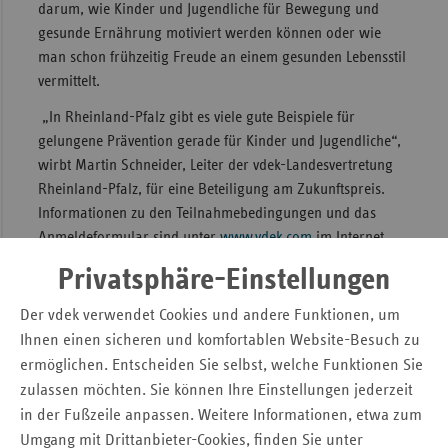
darum, wie Kinder und Jugendliche für Bewegung und
Sac
gesunde Ernährung motiviert werden können oder wie
man schon frühzeitig Freude an einem gesunden Lebensstil
Sac
vermittelt.
An
„In Rheinland-Pfalz gibt es viele gute Beispiele für
Sch
gelungene Prävention gerade für Kinder und Jugendliche“,
Ho
wirbt Martin Schneider, Leiter der vdek-Landesvertretung
Thü
Rheinland-Pfalz, für eine Beteiligung am Zukunftspreis.
Informationen zu den Teilnahmebedingungen und das
Anmeldeformular sind unter
www.vdek.com
im Internet
abzurufen.
Privatsphäre-Einstellungen
Pressemitteilung
Der vdek verwendet Cookies und andere Funktionen, um
Ihnen einen sicheren und komfortablen Website-Besuch zu
ermöglichen. Entscheiden Sie selbst, welche Funktionen Sie
Dr. Tanja Börner
Verband der Ersatzkassen e. V. (vdek)
zulassen möchten. Sie können Ihre Einstellungen jederzeit
Landesvertretung Rheinland-Pfalz
in der Fußzeile anpassen. Weitere Informationen, etwa zum
Wilhelm-Theodor-Römheld-Str. 22
Umgang mit Drittanbieter-Cookies, finden Sie unter