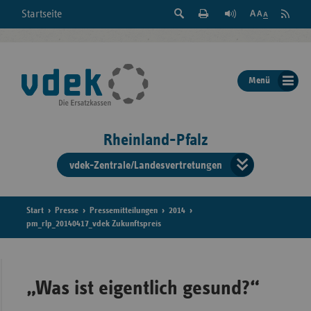
Suche
Seite
RSS
Startseite
Feed
einblenden
Drucken
abonni
Schrift
/
ausblenden
der
Menü
Seite
ändern
Rheinland-Pfalz
vdek-Zentrale/Landesvertretungen
Verband
der
Ersatzka
Start
Presse
Pressemitteilungen
2014
pm_rlp_20140417_vdek Zukunftspreis
Bun
„Was ist eigentlich gesund?“