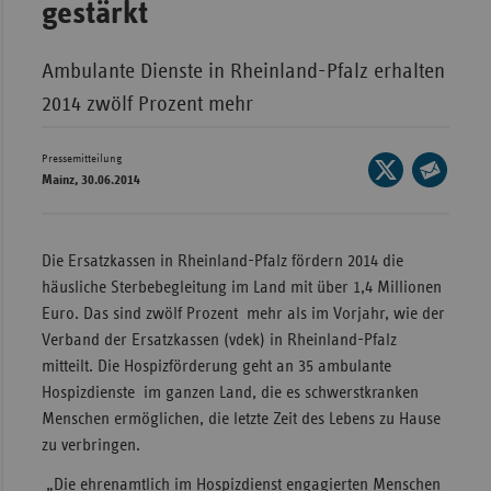
gestärkt
Wür
Ambulante Dienste in Rheinland-Pfalz erhalten
Bay
2014 zwölf Prozent mehr
Ber
Bre
Pressemitteilung
Seite
Mainz, 30.06.2014
Ha
auf
Seite
X
Hes
per
teilen
E-
Mec
Die Ersatzkassen in Rheinland-Pfalz fördern 2014 die
Mail
Vo
häusliche Sterbebegleitung im Land mit über 1,4 Millionen
teilen
Euro. Das sind zwölf Prozent mehr als im Vorjahr, wie der
Nie
Verband der Ersatzkassen (vdek) in Rheinland-Pfalz
Nor
mitteilt. Die Hospizförderung geht an 35 ambulante
Wes
Hospizdienste im ganzen Land, die es schwerstkranken
Menschen ermöglichen, die letzte Zeit des Lebens zu Hause
Rhe
zu verbringen.
„Die ehrenamtlich im Hospizdienst engagierten Menschen
Saa