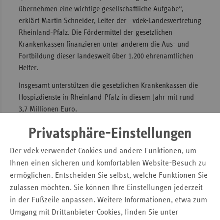
übernehmen eine wichtige gesellschaftliche Aufgabe“,
Sac
erklärt Martin Schneider, Leiter der vdek-Landesvertretung
Sac
Rheinland-Pfalz. Die Fördermittel der gesetzlichen
An
Krankenkassen finanzieren unter anderem die Aus- und
Fortbildung dieser landesweit über 1.200 ehrenamtlichen
Sch
Helfer.
Ho
Insgesamt unterstützen die gesetzlichen Krankenkassen die
Thü
Hospizdienste in Rheinland-Pfalz in diesem Jahr mit rund
3,7 Millionen Euro.
Privatsphäre-Einstellungen
Pressemitteilung
Der vdek verwendet Cookies und andere Funktionen, um
Dr. Tanja Börner
Ihnen einen sicheren und komfortablen Website-Besuch zu
Verband der Ersatzkassen e. V. (vdek)
ermöglichen. Entscheiden Sie selbst, welche Funktionen Sie
Landesvertretung Rheinland-Pfalz
zulassen möchten. Sie können Ihre Einstellungen jederzeit
Wilhelm-Theodor-Römheld-Str. 22
in der Fußzeile anpassen. Weitere Informationen, etwa zum
55130 Mainz
Umgang mit Drittanbieter-Cookies, finden Sie unter