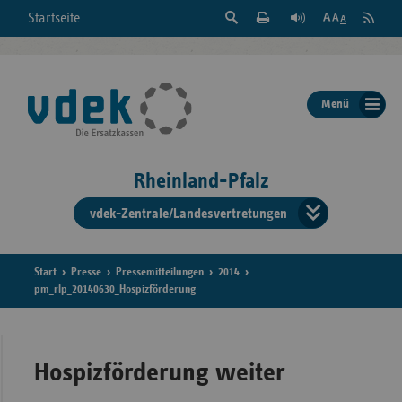
Suche
Seite
RSS
Startseite
Feed
einblenden
Drucken
abonni
Schrift
/
ausblenden
der
Menü
Seite
ändern
Rheinland-Pfalz
vdek-Zentrale/Landesvertretungen
Verband
der
Ersatzka
Start
Presse
Pressemitteilungen
2014
pm_rlp_20140630_Hospizförderung
Bun
Hospizförderung weiter