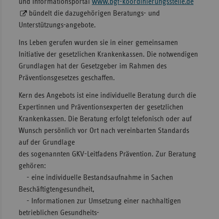
und Informationsportal
www.bgf-koordinierungsstelle.de
bündelt die dazugehörigen Beratungs- und
Sac
Unterstützungs-angebote.
Sac
An
Ins Leben gerufen wurden sie in einer gemeinsamen
Initiative der gesetzlichen Krankenkassen. Die notwendigen
Sch
Grundlagen hat der Gesetzgeber im Rahmen des
Ho
Präventionsgesetzes geschaffen.
Thü
Kern des Angebots ist eine individuelle Beratung durch die
Expertinnen und Präventionsexperten der gesetzlichen
Krankenkassen. Die Beratung erfolgt telefonisch oder auf
Wunsch persönlich vor Ort nach vereinbarten Standards
auf der Grundlage
des sogenannten GKV-Leitfadens Prävention. Zur Beratung
gehören:
- eine individuelle Bestandsaufnahme in Sachen
Beschäftigtengesundheit,
- Informationen zur Umsetzung einer nachhaltigen
betrieblichen Gesundheits-