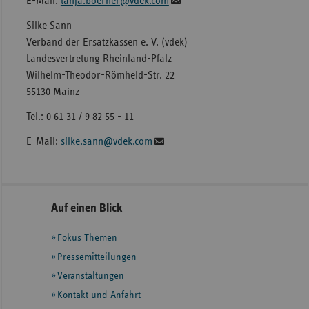
E-Mail:
tanja.boerner@vdek.com
Silke Sann
Verband der Ersatzkassen e. V. (vdek)
Landesvertretung Rheinland-Pfalz
Wilhelm-Theodor-Römheld-Str. 22
55130 Mainz
Tel.: 0 61 31 / 9 82 55 - 11
E-Mail:
silke.sann@vdek.com
Seitennavigation
Seitenleiste
Auf einen Blick
mit
Fokus-Themen
weiteren
Informationen
Pressemitteilungen
Veranstaltungen
Kontakt und Anfahrt