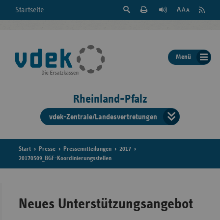
Suche
Seite
RSS
Startseite
Feed
einblenden
Drucken
abonni
Schrift
/
ausblenden
der
Menü
Seite
ändern
Rheinland-Pfalz
vdek-Zentrale/Landesvertretungen
Verband
der
Ersatzka
Start
Presse
Pressemitteilungen
2017
20170509_BGF-Koordinierungsstellen
Bun
Neues Unterstützungsangebot