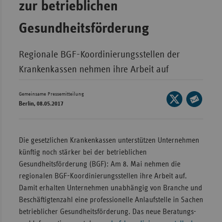
zur betrieblichen
Wür
Gesundheitsförderung
Bay
Ber
Regionale BGF-Koordinierungsstellen der
Bre
Krankenkassen nehmen ihre Arbeit auf
Ha
Gemeinsame Pressemitteilung
Seite
Hes
Berlin, 08.05.2017
auf
Seite
Mec
X
per
Vo
teilen
E-
Die gesetzlichen Krankenkassen unterstützen Unternehmen
Nie
Mail
künftig noch stärker bei der betrieblichen
teilen
Nor
Gesundheitsförderung (BGF): Am 8. Mai nehmen die
Wes
regionalen BGF-Koordinierungsstellen ihre Arbeit auf.
Damit erhalten Unternehmen unabhängig von Branche und
Rhe
Beschäftigtenzahl eine professionelle Anlaufstelle in Sachen
betrieblicher Gesundheitsförderung. Das neue Beratungs-
Saa