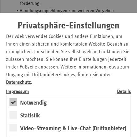
förderung,
- Handlungsempfehlungen zum weiteren Vorgehen
sowie zu
Privatsphäre-Einstellungen
- möglichen Maßnahmen im Sinne der betrieblichen
Gesundheitsförderung.
Der vdek verwendet Cookies und andere Funktionen, um
Ihnen einen sicheren und komfortablen Website-Besuch zu
Die BGF-Koordinierungsstellen unterstützen die
ermöglichen. Entscheiden Sie selbst, welche Funktionen Sie
Unternehmen auch bei der anschließenden Umsetzung und
zulassen möchten. Sie können Ihre Einstellungen jederzeit
der Vermittlung hilfreicher Partner.
in der Fußzeile anpassen. Weitere Informationen, etwa zum
Der Zugang zur Beratung erfolgt über das Webportal
Umgang mit Drittanbieter-Cookies, finden Sie unter
www.bgf-koordinierungsstelle.de
. Hier finden
Datenschutz
.
Unternehmen außerdem zahlreiche Informationen rund um
Impressum
Details
das Thema betriebliche Gesundheitsförderung,
Notwendig
insbesondere auch zu regionalen und länder-spezifischen
Aspekten.
Statistik
Folgende Fragen werden beispielsweise beantwortet: Mit
Video-Streaming & Live-Chat (Drittanbieter)
welchen Leistungen unterstützen die Krankenkassen den
Prozess der betrieblichen Gesundheitsförderung bzw. ein